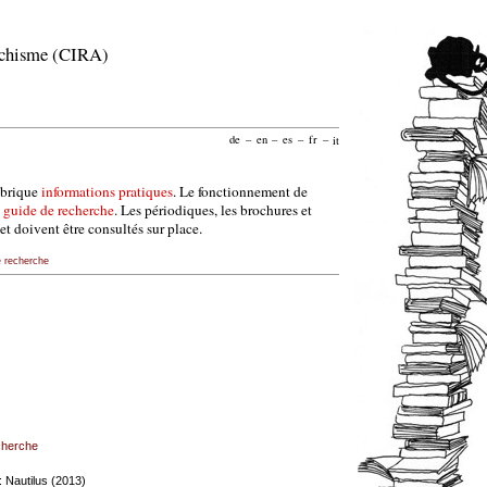
archisme (CIRA)
de
–
en
–
es
–
fr
–
it
ubrique
informations pratiques
. Le fonctionnement de
e
guide de recherche
. Les périodiques, les brochures et
et doivent être consultés sur place.
e recherche
echerche
 : Nautilus (2013)