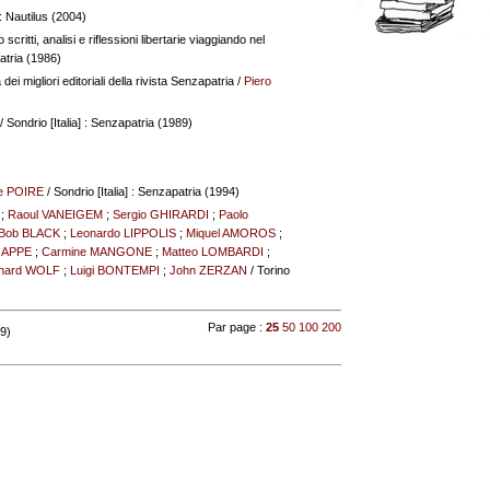
 : Nautilus (2004)
scritti, analisi e riflessioni libertarie viaggiando nel
patria (1986)
i migliori editoriali della rivista Senzapatria
/
Piero
/ Sondrio [Italia] : Senzapatria (1989)
e POIRE
/ Sondrio [Italia] : Senzapatria (1994)
;
Raoul VANEIGEM
;
Sergio GHIRARDI
;
Paolo
Bob BLACK
;
Leonardo LIPPOLIS
;
Miquel AMOROS
;
JAPPE
;
Carmine MANGONE
;
Matteo LOMBARDI
;
nard WOLF
;
Luigi BONTEMPI
;
John ZERZAN
/ Torino
Par page :
25
50
100
200
 9)