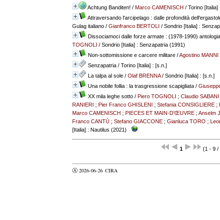
Achtung Banditen!
/
Marco CAMENISCH
/ Torino [Italia]
Attraversando l'arcipelago : dalle profondità dell'ergastolo 
Gulag italiano
/
Gianfranco BERTOLI
/ Sondrio [Italia] : Senza
Dissociamoci dalle forze armate : (1978-1990) antologia de
TOGNOLI
/ Sondrio [Italia] : Senzapatria (1991)
Non-sottomissione e carcere militare
/
Agostino MANNI
Senzapatria
/ Torino [Italia] : [s.n.]
La talpa al sole
/
Olaf BRENNA
/ Sondrio [Italia] : [s.n.]
Una nobile follia : la trasgressione scapigliata
/
Giusepp
XX mila leghe sotto
/
Piero TOGNOLI
;
Claudio SABANI
RANIERI
;
Pier Franco GHISLENI
;
Stefania CONSIGLIERE
;
Marco CAMENISCH
;
PIECES ET MAIN-D'ŒUVRE
;
Anselm 
Franco CANTÙ
;
Stefano GIACCONE
;
Gianluca TORO
;
Leo
[Italia] : Nautilus (2021)
1
(1 - 9 /
Ⓐ 2026-06-26
CIRA
valider