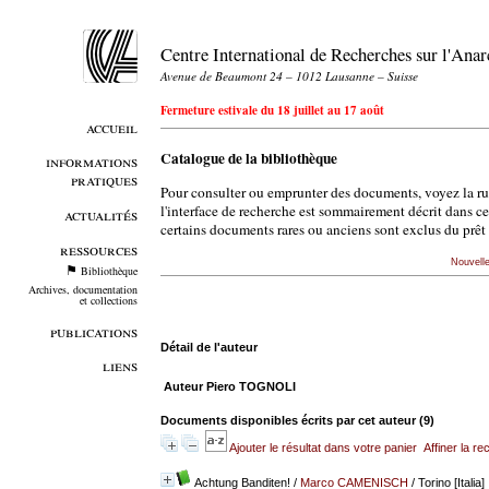
Centre International de Recherches sur l'An
Avenue de Beaumont 24 – 1012 Lausanne – Suisse
Fermeture estivale du 18 juillet au 17 août
accueil
Catalogue de la bibliothèque
informations
pratiques
Pour consulter ou emprunter des documents, voyez la r
l'interface de recherche est sommairement décrit dans c
actualités
certains documents rares ou anciens sont exclus du prêt 
ressources
Nouvell
Bibliothèque
Archives, documentation
et collections
publications
Détail de l'auteur
liens
Auteur Piero TOGNOLI
Documents disponibles écrits par cet auteur (
9
)
Ajouter le résultat dans votre panier
Affiner la r
Achtung Banditen!
/
Marco CAMENISCH
/ Torino [Italia]