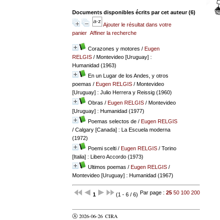
Documents disponibles écrits par cet auteur (
6
)
Ajouter le résultat dans votre
panier
Affiner la recherche
Corazones y motores
/
Eugen
RELGIS
/ Montevideo [Uruguay] :
Humanidad (1963)
En un Lugar de los Andes, y otros
poemas
/
Eugen RELGIS
/ Montevideo
[Uruguay] : Julio Herrera y Reissig (1960)
Obras
/
Eugen RELGIS
/ Montevideo
[Uruguay] : Humanidad (1977)
Poemas selectos de
/
Eugen RELGIS
/ Calgary [Canada] : La Escuela moderna
(1972)
Poemi scelti
/
Eugen RELGIS
/ Torino
[Italia] : Libero Accordo (1973)
Ultimos poemas
/
Eugen RELGIS
/
Montevideo [Uruguay] : Humanidad (1967)
Par page :
25
50
100
200
1
(1 - 6 / 6)
Ⓐ 2026-06-26
CIRA
valider