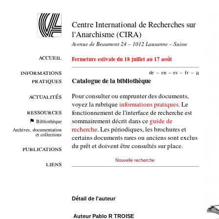
Centre International de Recherches sur
l'Anarchisme (CIRA)
Avenue de Beaumont 24 – 1012 Lausanne – Suisse
accueil
Fermeture estivale du 18 juillet au 17 août
informations
de
–
en
–
es
–
fr
–
it
pratiques
Catalogue de la bibliothèque
Pour consulter ou emprunter des documents,
actualités
voyez la rubrique
informations pratiques
. Le
ressources
fonctionnement de l'interface de recherche est
sommairement décrit dans ce
guide de
Bibliothèque
recherche
. Les périodiques, les brochures et
Archives, documentation
et collections
certains documents rares ou anciens sont exclus
du prêt et doivent être consultés sur place.
publications
Nouvelle recherche
liens
Détail de l'auteur
Auteur Pablo R TROISE