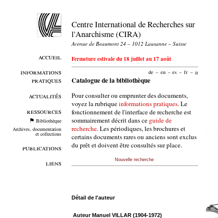
Centre International de Recherches sur
l'Anarchisme (CIRA)
Avenue de Beaumont 24 – 1012 Lausanne – Suisse
accueil
Fermeture estivale du 18 juillet au 17 août
informations
de
–
en
–
es
–
fr
–
it
pratiques
Catalogue de la bibliothèque
Pour consulter ou emprunter des documents,
actualités
voyez la rubrique
informations pratiques
. Le
ressources
fonctionnement de l'interface de recherche est
sommairement décrit dans ce
guide de
Bibliothèque
recherche
. Les périodiques, les brochures et
Archives, documentation
et collections
certains documents rares ou anciens sont exclus
du prêt et doivent être consultés sur place.
publications
Nouvelle recherche
liens
Détail de l'auteur
Auteur Manuel VILLAR (1904-1972)