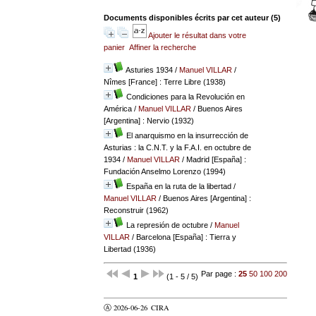
Documents disponibles écrits par cet auteur (
5
)
Ajouter le résultat dans votre
panier
Affiner la recherche
Asturies 1934
/
Manuel VILLAR
/
Nîmes [France] : Terre Libre (1938)
Condiciones para la Revolución en
América
/
Manuel VILLAR
/ Buenos Aires
[Argentina] : Nervio (1932)
El anarquismo en la insurrección de
Asturias : la C.N.T. y la F.A.I. en octubre de
1934
/
Manuel VILLAR
/ Madrid [España] :
Fundación Anselmo Lorenzo (1994)
España en la ruta de la libertad
/
Manuel VILLAR
/ Buenos Aires [Argentina] :
Reconstruir (1962)
La represión de octubre
/
Manuel
VILLAR
/ Barcelona [España] : Tierra y
Libertad (1936)
Par page :
25
50
100
200
1
(1 - 5 / 5)
Ⓐ 2026-06-26
CIRA
valider