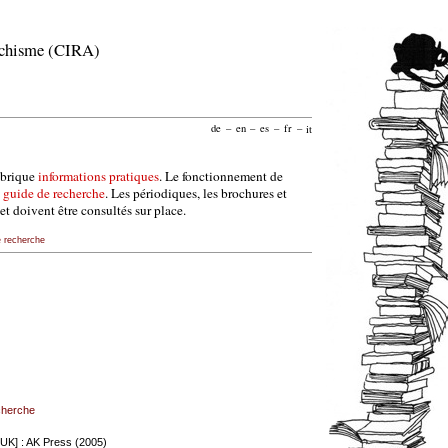
archisme (CIRA)
de
–
en
–
es
–
fr
–
it
ubrique
informations pratiques
. Le fonctionnement de
e
guide de recherche
. Les périodiques, les brochures et
et doivent être consultés sur place.
e recherche
echerche
[UK] : AK Press (2005)