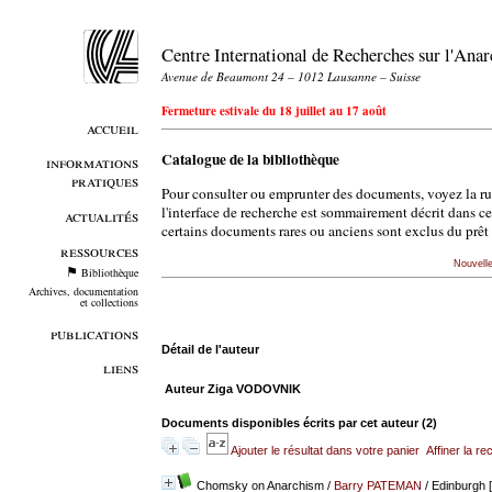
Centre International de Recherches sur l'An
Avenue de Beaumont 24 – 1012 Lausanne – Suisse
Fermeture estivale du 18 juillet au 17 août
accueil
Catalogue de la bibliothèque
informations
pratiques
Pour consulter ou emprunter des documents, voyez la r
l'interface de recherche est sommairement décrit dans c
actualités
certains documents rares ou anciens sont exclus du prêt 
ressources
Nouvell
Bibliothèque
Archives, documentation
et collections
publications
Détail de l'auteur
liens
Auteur Ziga VODOVNIK
Documents disponibles écrits par cet auteur (
2
)
Ajouter le résultat dans votre panier
Affiner la r
Chomsky on Anarchism
/
Barry PATEMAN
/ Edinburgh 