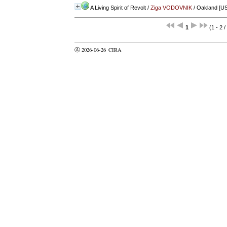
A Living Spirit of Revolt
/
Ziga VODOVNIK
/ Oakland [US
1
(1 - 2 /
Ⓐ 2026-06-26
CIRA
valider