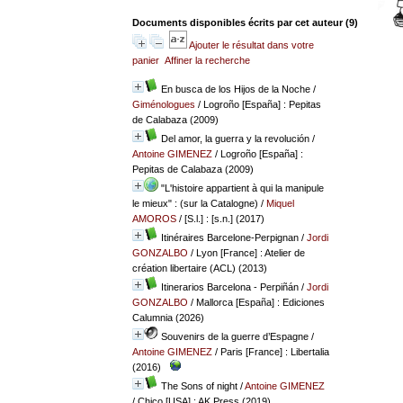
Documents disponibles écrits par cet auteur (
9
)
Ajouter le résultat dans votre
panier
Affiner la recherche
En busca de los Hijos de la Noche
/
Giménologues
/ Logroño [España] : Pepitas
de Calabaza (2009)
Del amor, la guerra y la revolución
/
Antoine GIMENEZ
/ Logroño [España] :
Pepitas de Calabaza (2009)
"L'histoire appartient à qui la manipule
le mieux" : (sur la Catalogne)
/
Miquel
AMOROS
/ [S.l.] : [s.n.] (2017)
Itinéraires Barcelone-Perpignan
/
Jordi
GONZALBO
/ Lyon [France] : Atelier de
création libertaire (ACL) (2013)
Itinerarios Barcelona - Perpiñán
/
Jordi
GONZALBO
/ Mallorca [España] : Ediciones
Calumnia (2026)
Souvenirs de la guerre d’Espagne
/
Antoine GIMENEZ
/ Paris [France] : Libertalia
(2016)
The Sons of night
/
Antoine GIMENEZ
/ Chico [USA] : AK Press (2019)