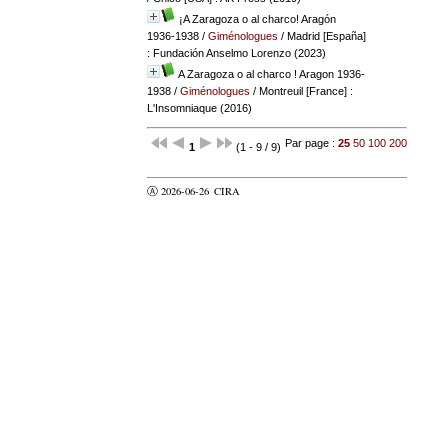
¡A Zaragoza o al charco! Aragón
1936-1938
/
Giménologues
/ Madrid [España]
: Fundación Anselmo Lorenzo (2023)
A Zaragoza o al charco ! Aragon 1936-
1938
/
Giménologues
/ Montreuil [France] :
L'Insomniaque (2016)
Par page :
25
50
100
200
1
(1 - 9 / 9)
Ⓐ 2026-06-26
CIRA
valider