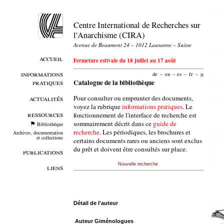
Centre International de Recherches sur
l'Anarchisme (CIRA)
Avenue de Beaumont 24 – 1012 Lausanne – Suisse
accueil
Fermeture estivale du 18 juillet au 17 août
informations
de
–
en
–
es
–
fr
–
it
pratiques
Catalogue de la bibliothèque
Pour consulter ou emprunter des documents,
actualités
voyez la rubrique
informations pratiques
. Le
ressources
fonctionnement de l'interface de recherche est
sommairement décrit dans ce
guide de
Bibliothèque
recherche
. Les périodiques, les brochures et
Archives, documentation
et collections
certains documents rares ou anciens sont exclus
du prêt et doivent être consultés sur place.
publications
Nouvelle recherche
liens
Détail de l'auteur
Auteur Giménologues