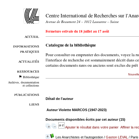
Centre International de Recherches sur l'An
Avenue de Beaumont 24 – 1012 Lausanne – Suisse
Fermeture estivale du 18 juillet au 17 août
accueil
Catalogue de la bibliothèque
informations
pratiques
Pour consulter ou emprunter des documents, voyez la r
l'interface de recherche est sommairement décrit dans c
actualités
certains documents rares ou anciens sont exclus du prêt 
ressources
Nouvell
Bibliothèque
Archives, documentation
et collections
publications
Détail de l'auteur
liens
Auteur Violette MARCOS (1947-2023)
Documents disponibles écrits par cet auteur (
15
)
Ajouter le résultat dans votre panier
Affiner la r
Les Anarchistes et l'autogestion
/
Gaston LEVAL
/ Paris