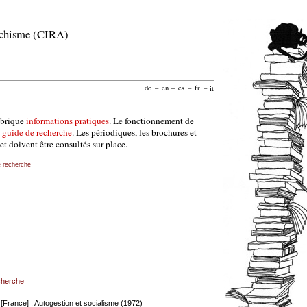
archisme (CIRA)
de
–
en
–
es
–
fr
–
it
ubrique
informations pratiques
. Le fonctionnement de
e
guide de recherche
. Les périodiques, les brochures et
et doivent être consultés sur place.
e recherche
echerche
 [France] : Autogestion et socialisme (1972)