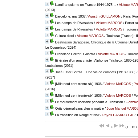
L’antifranquisme en France 1944-1975 ...
/
Violette M
(2013)
Barcelone, mai 1937
/
Agustín GUILLAMON
/ Paris [Fr
Les camps de Rivesaltes
/
Violette MARCOS
/ Portet-s
Les camps de Rivesaltes
/
Violette MARCOS
/ Toulous
Culture d'exil
/
Violette MARCOS
/ Toulouse [France] : 
Destination Saragosse. Chronique de la Colonne Durrut
Le Coquelicot (2024)
Francisco Ferrer i Guardia
/
Violette MARCOS
/ Toulous
Itinéraire d'un anarchiste : Alphonse Tricheux, 1880-19
Loubatières (2011)
José Ester Borras... Une vie de combats (1913-1980)
(2017)
[Mille neuf cent trente-six] 1936
/
Violette MARCOS
;
Pr
(2016)
[Mille neuf cent trente-six] 1936
/
Violette MARCOS
/ Po
Le mouvement libertaire pendant la Transition
/
Gonzal
Ortiz général sans dieu ni maître
/
José Manuel MARQ
La transition en Rouge et Noir
/
Reyes CASADO GIL
/ 
1
(1 - 15 /