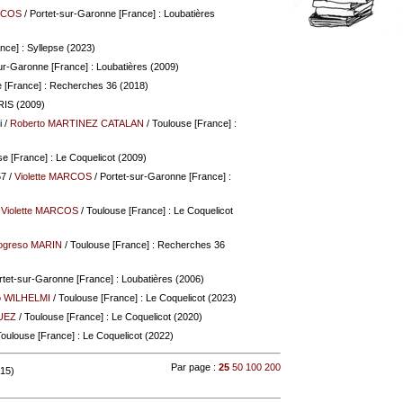
ARCOS
/ Portet-sur-Garonne [France] : Loubatières
ance] : Syllepse (2023)
ur-Garonne [France] : Loubatières (2009)
e [France] : Recherches 36 (2018)
IRIS (2009)
i
/
Roberto MARTINEZ CATALAN
/ Toulouse [France] :
e [France] : Le Coquelicot (2009)
57
/
Violette MARCOS
/ Portet-sur-Garonne [France] :
/
Violette MARCOS
/ Toulouse [France] : Le Coquelicot
ogreso MARIN
/ Toulouse [France] : Recherches 36
rtet-sur-Garonne [France] : Loubatières (2006)
o WILHELMI
/ Toulouse [France] : Le Coquelicot (2023)
UEZ
/ Toulouse [France] : Le Coquelicot (2020)
Toulouse [France] : Le Coquelicot (2022)
Par page :
25
50
100
200
 15)