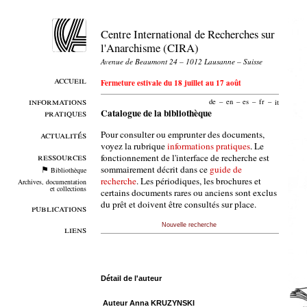
Centre International de Recherches sur
l'Anarchisme (CIRA)
Avenue de Beaumont 24 – 1012 Lausanne – Suisse
accueil
Fermeture estivale du 18 juillet au 17 août
informations
de
–
en
–
es
–
fr
–
it
pratiques
Catalogue de la bibliothèque
Pour consulter ou emprunter des documents,
actualités
voyez la rubrique
informations pratiques
. Le
ressources
fonctionnement de l'interface de recherche est
sommairement décrit dans ce
guide de
Bibliothèque
recherche
. Les périodiques, les brochures et
Archives, documentation
et collections
certains documents rares ou anciens sont exclus
du prêt et doivent être consultés sur place.
publications
Nouvelle recherche
liens
Détail de l'auteur
Auteur Anna KRUZYNSKI