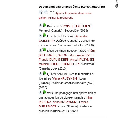
Documents disponibles écrits par cet auteur (
5
)
Ajouter le résultat dans votre
panier
Affiner la recherche
Bâtiment 7
/
POINTE LIBERTAIRE
/
Montréal [Canada] : Écosociété (2013)
Le collectif Liberterre
/
Amandine
GUILBERT
/ Québec [Canada] : Collectif de
recherche sur l'autonomie collective (2008)
Nous sommes ingouvernables
/
Rémi
BELLEMARE-CARON
;
Marc-André CYR
;
Francis DUPUIS-DÉRI
;
Anna KRUZYNSKI
;
Mathieu HOULE-COURCELLES
/ Montréal
[Canada] : Lux (2013)
Quartier en lutte. Récits féministes et
libertaires
/
Anna KRUZYNSKI
/ Lyon
[France] : Atelier de création libertaire (ACL)
(2023)
Vers une pédagogie anti-oppression et
une autogestion du vivre-ensemble
/
Irène
PEREIRA
;
Anna KRUZYNSKI
;
Francis
DUPUIS-DÉRI
/ Lyon [France] : Atelier de
création libertaire (ACL) (2020)