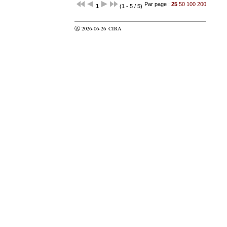
Par page :
25
50
100
200
1
(1 - 5 / 5)
Ⓐ 2026-06-26
CIRA
valider