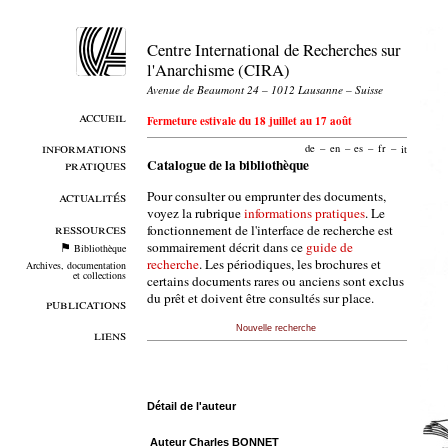
Centre International de Recherches sur
l'Anarchisme (CIRA)
Avenue de Beaumont 24 – 1012 Lausanne – Suisse
accueil
Fermeture estivale du 18 juillet au 17 août
informations
de
–
en
–
es
–
fr
–
it
pratiques
Catalogue de la bibliothèque
Pour consulter ou emprunter des documents,
actualités
voyez la rubrique
informations pratiques
. Le
ressources
fonctionnement de l'interface de recherche est
sommairement décrit dans ce
guide de
Bibliothèque
recherche
. Les périodiques, les brochures et
Archives, documentation
et collections
certains documents rares ou anciens sont exclus
du prêt et doivent être consultés sur place.
publications
Nouvelle recherche
liens
Détail de l'auteur
Auteur Charles BONNET