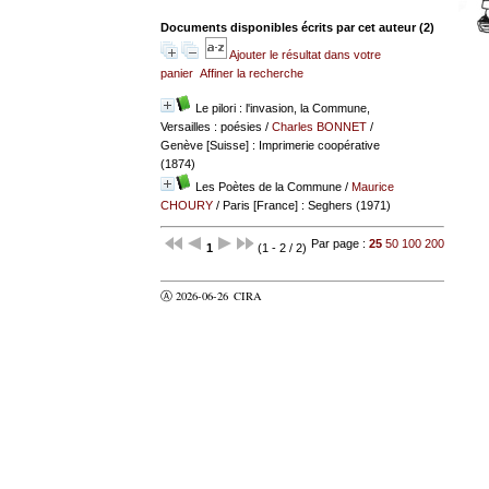
Documents disponibles écrits par cet auteur (
2
)
Ajouter le résultat dans votre
panier
Affiner la recherche
Le pilori : l'invasion, la Commune,
Versailles : poésies
/
Charles BONNET
/
Genève [Suisse] : Imprimerie coopérative
(1874)
Les Poètes de la Commune
/
Maurice
CHOURY
/ Paris [France] : Seghers (1971)
Par page :
25
50
100
200
1
(1 - 2 / 2)
Ⓐ 2026-06-26
CIRA
valider