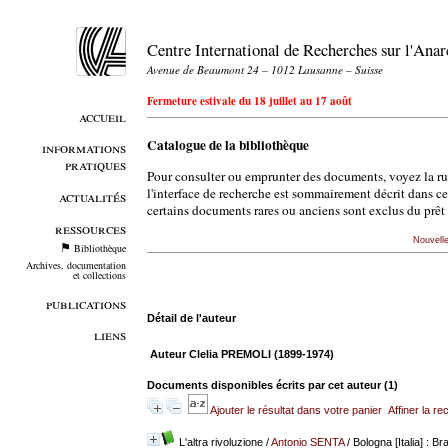
Centre International de Recherches sur l'An
Avenue de Beaumont 24 – 1012 Lausanne – Suisse
Fermeture estivale du 18 juillet au 17 août
accueil
Catalogue de la bibliothèque
informations
pratiques
Pour consulter ou emprunter des documents, voyez la r
l'interface de recherche est sommairement décrit dans c
actualités
certains documents rares ou anciens sont exclus du prêt 
ressources
Nouvell
Bibliothèque
Archives, documentation
et collections
publications
Détail de l'auteur
liens
Auteur Clelia PREMOLI (1899-1974)
Documents disponibles écrits par cet auteur (
1
)
Ajouter le résultat dans votre panier
Affiner la r
L'altra rivoluzione
/
Antonio SENTA
/ Bologna [Italia] : 