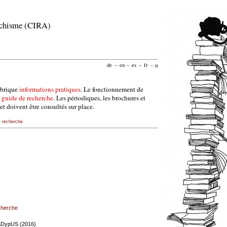
archisme (CIRA)
de
–
en
–
es
–
fr
–
it
ubrique
informations pratiques
. Le fonctionnement de
e
guide de recherche
. Les périodiques, les brochures et
et doivent être consultés sur place.
e recherche
echerche
BraDypUS (2016)