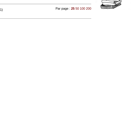
Par page :
25
50
100
200
 1)