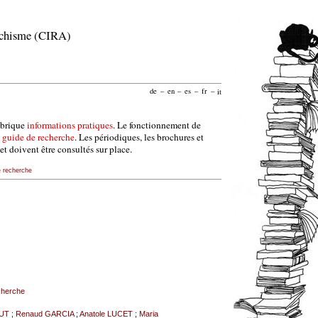
archisme (CIRA)
de
–
en
–
es
–
fr
–
it
ubrique
informations pratiques
. Le fonctionnement de
e
guide de recherche
. Les périodiques, les brochures et
et doivent être consultés sur place.
e recherche
echerche
AUT
;
Renaud GARCIA
;
Anatole LUCET
;
Maria