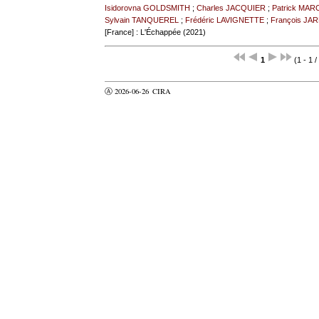
Isidorovna GOLDSMITH
;
Charles JACQUIER
;
Patrick MAR
Sylvain TANQUEREL
;
Frédéric LAVIGNETTE
;
François JA
[France] : L'Échappée (2021)
1
(1 - 1 /
Ⓐ 2026-06-26
CIRA
valider