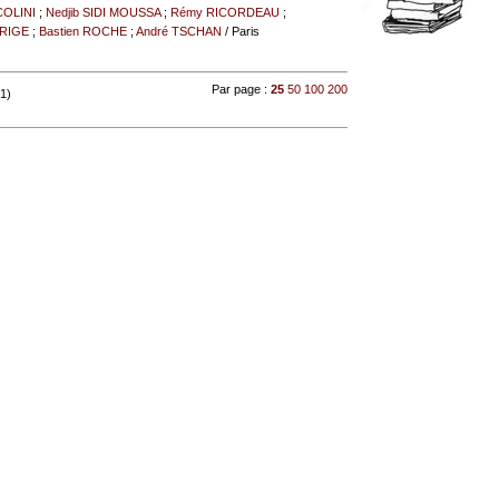
COLINI
;
Nedjib SIDI MOUSSA
;
Rémy RICORDEAU
;
RRIGE
;
Bastien ROCHE
;
André TSCHAN
/ Paris
Par page :
25
50
100
200
 1)