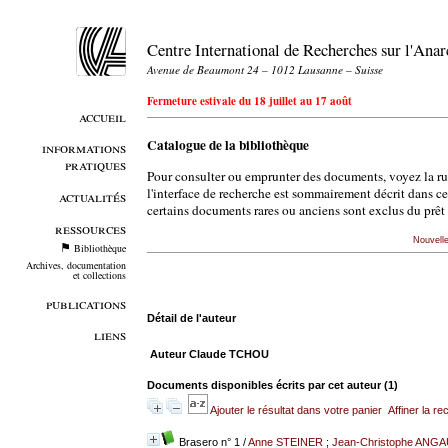
Centre International de Recherches sur l'An
Avenue de Beaumont 24 – 1012 Lausanne – Suisse
Fermeture estivale du 18 juillet au 17 août
accueil
Catalogue de la bibliothèque
informations
pratiques
Pour consulter ou emprunter des documents, voyez la r
l'interface de recherche est sommairement décrit dans c
actualités
certains documents rares ou anciens sont exclus du prêt 
ressources
Nouvell
Bibliothèque
Archives, documentation
et collections
publications
Détail de l'auteur
liens
Auteur Claude TCHOU
Documents disponibles écrits par cet auteur (
1
)
Ajouter le résultat dans votre panier
Affiner la r
Brasero n° 1
/
Anne STEINER
;
Jean-Christophe ANG