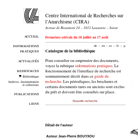
Centre International de Recherches sur
l'Anarchisme (CIRA)
Avenue de Beaumont 24 – 1012 Lausanne – Suisse
accueil
Fermeture estivale du 18 juillet au 17 août
informations
de
–
en
–
es
–
fr
–
it
pratiques
Catalogue de la bibliothèque
Pour consulter ou emprunter des documents,
actualités
voyez la rubrique
informations pratiques
. Le
ressources
fonctionnement de l'interface de recherche est
sommairement décrit dans ce
guide de
Bibliothèque
recherche
. Les périodiques, les brochures et
Archives, documentation
et collections
certains documents rares ou anciens sont exclus
du prêt et doivent être consultés sur place.
publications
Nouvelle recherche
liens
Détail de l'auteur
Auteur Jean-Pierre BOUYXOU