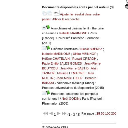
Documents disponibles écrits par cet auteur (
3
)
Ajouter le résultat dans votre
panier
Affiner la recherche
Anarchisme et cinéma: le film libertaire
en France
/
Isabelle MARINONE
/ Paris
[France] : Université Panthéon-Sorbonne
(2001)
Cinémas libertaires
/
Nicole BRENEZ
;
Isabelle MARINONE
;
Ulrike MEINHOF
;
Hélène CHATELAIN
;
Ronald CREAGH
;
Paulo Emilio SALES GOMES
;
Jean-Pierre
BOUYXOU
;
Jean-Pierre BASTID
;
Alain
TANNER
;
Maurice LEMAITRE
;
Jean
ROLLIN
;
Jean-Marie TIXIER
;
Bernard
BAISSAT
/ Villeneuve d'Ascq [France] :
Presses universitaires du Septentrion (2015)
Entartons, entartons les pompeux
cornichons !
/
Noël GODIN
/ Paris [France] :
Flammarion (2005)
Par page :
25
50
100
200
1
(1 - 3 / 3)
Ⓐ 2026-06-26
CIRA
valider