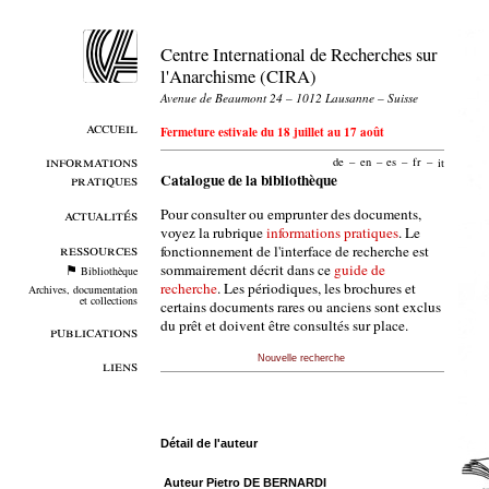
Centre International de Recherches sur
l'Anarchisme (CIRA)
Avenue de Beaumont 24 – 1012 Lausanne – Suisse
accueil
Fermeture estivale du 18 juillet au 17 août
informations
de
–
en
–
es
–
fr
–
it
pratiques
Catalogue de la bibliothèque
Pour consulter ou emprunter des documents,
actualités
voyez la rubrique
informations pratiques
. Le
ressources
fonctionnement de l'interface de recherche est
sommairement décrit dans ce
guide de
Bibliothèque
recherche
. Les périodiques, les brochures et
Archives, documentation
et collections
certains documents rares ou anciens sont exclus
du prêt et doivent être consultés sur place.
publications
Nouvelle recherche
liens
Détail de l'auteur
Auteur Pietro DE BERNARDI