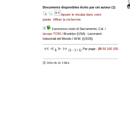
Documents disponibles écrits par cet auteur (
1
)
Ajouter le résultat dans votre
panier
Affiner la recherche
Il processo muto di Sacramento, Cal.
/
Iacopo TORI
/ Brooklyn [USA] : Lavoratori
Industriali del Mondo I.W.W. ([1919])
Par page :
25
50
100
200
1
(1 - 1 / 1)
Ⓐ 2026-06-26
CIRA
valider