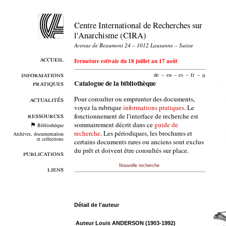
Centre International de Recherches sur
l'Anarchisme (CIRA)
Avenue de Beaumont 24 – 1012 Lausanne – Suisse
accueil
Fermeture estivale du 18 juillet au 17 août
informations
de
–
en
–
es
–
fr
–
it
pratiques
Catalogue de la bibliothèque
Pour consulter ou emprunter des documents,
actualités
voyez la rubrique
informations pratiques
. Le
ressources
fonctionnement de l'interface de recherche est
sommairement décrit dans ce
guide de
Bibliothèque
recherche
. Les périodiques, les brochures et
Archives, documentation
et collections
certains documents rares ou anciens sont exclus
du prêt et doivent être consultés sur place.
publications
Nouvelle recherche
liens
Détail de l'auteur
Auteur Louis ANDERSON (1903-1992)