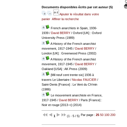
Documents disponibles écrits par cet auteur (
5
)
Ajouter le résultat dans votre
panier
Affiner la recherche
French anarchists in Spain, 1936-
1939
/
David BERRY
/ Oxford [UK] : Oxford
University Press (1989)
A History of the French anarchist
movement, 1917-1945
/
David BERRY
/
London [UK] : Greenwood Press (2002)
A History of the French anarchist
movement, 1917-1945
/
David BERRY
/
Oakland [USA] : AK Press (2009)
[Mil neuf cent trente-six] 1936 à
travers Le Libertaire
/
Nicolas FAUCIER
/
Saint-Denis [France] : Le Vent du Ch'min
(1986)
Le mouvement anarchiste en France,
1917-1945
/
David BERRY
/ Paris [France] :
Noir et rouge [2013->] (2014)
Par page :
25
50
100
200
1
(1 - 5 / 5)