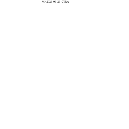
Ⓐ 2026-06-26
CIRA
valider