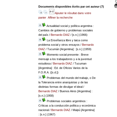
Documents disponibles écrits par cet auteur (
7
)
Ajouter le résultat dans votre
panier
Affiner la recherche
Actualidad social y política argentina :
Cambios de gobierno y problemas sociales
del país
/
Bernardo DIAZ
/ [s.n.] (1966)
La Enseñanza libre y laica como
problema social y otros ensayos
/
Bernardo
DIAZ
/ Tucumán [Argentina] : [s.n.] (1959)
Momento social presente : Breve
mensaje a los trabajadores y a la juventud
estudiosa
/
Bernardo DIAZ
/ Tucuman
[Argentina] : Ed. de Oficios Varios de la
F.O.R.A. ([s.d.])
Problemas del mundo del trabajo, o De
la Tolerancia entre anarquistas y de las
distintas formas de divulgar el ideal
/
Bernardo DIAZ
/ Buenos Aires [Argentina] :
[s.n.] (1958)
Problemas sociales argentinos :
Críticas a la conducción política y económica
nacional
/
Bernardo DIAZ
/ Maipú [Argentina]
: [s.n.] (1967)