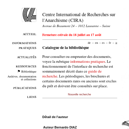
Centre International de Recherches sur
l'Anarchisme (CIRA)
Avenue de Beaumont 24 – 1012 Lausanne – Suisse
accueil
Fermeture estivale du 18 juillet au 17 août
informations
de
–
en
–
es
–
fr
–
it
pratiques
Catalogue de la bibliothèque
Pour consulter ou emprunter des documents,
actualités
voyez la rubrique
informations pratiques
. Le
ressources
fonctionnement de l'interface de recherche est
sommairement décrit dans ce
guide de
Bibliothèque
recherche
. Les périodiques, les brochures et
Archives, documentation
et collections
certains documents rares ou anciens sont exclus
du prêt et doivent être consultés sur place.
publications
Nouvelle recherche
liens
Détail de l'auteur
Auteur Bernardo DIAZ