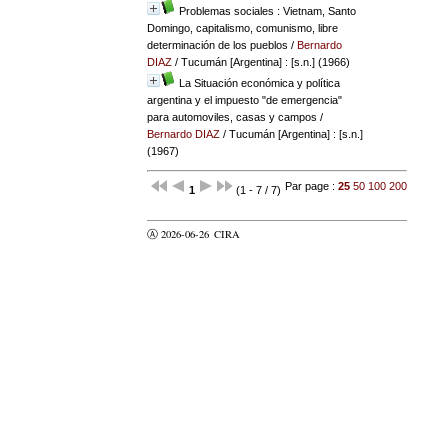
Problemas sociales : Vietnam, Santo
Domingo, capitalismo, comunismo, libre
determinación de los pueblos
/
Bernardo
DIAZ
/ Tucumán [Argentina] : [s.n.] (1966)
La Situación económica y política
argentina y el impuesto "de emergencia"
para automoviles, casas y campos
/
Bernardo DIAZ
/ Tucumán [Argentina] : [s.n.]
(1967)
Par page :
25
50
100
200
1
(1 - 7 / 7)
Ⓐ 2026-06-26
CIRA
valider