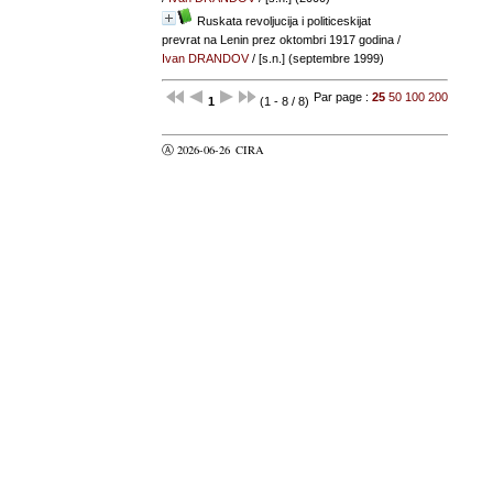
Ruskata revoljucija i politiceskijat
prevrat na Lenin prez oktombri 1917 godina
/
Ivan DRANDOV
/ [s.n.] (septembre 1999)
Par page :
25
50
100
200
1
(1 - 8 / 8)
Ⓐ 2026-06-26
CIRA
valider