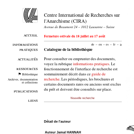
Centre International de Recherches sur
l'Anarchisme (CIRA)
Avenue de Beaumont 24 – 1012 Lausanne – Suisse
accueil
Fermeture estivale du 18 juillet au 17 août
informations
de
–
en
–
es
–
fr
–
it
pratiques
Catalogue de la bibliothèque
Pour consulter ou emprunter des documents,
actualités
voyez la rubrique
informations pratiques
. Le
ressources
fonctionnement de l'interface de recherche est
sommairement décrit dans ce
guide de
Bibliothèque
recherche
. Les périodiques, les brochures et
Archives, documentation
et collections
certains documents rares ou anciens sont exclus
du prêt et doivent être consultés sur place.
publications
Nouvelle recherche
liens
Détail de l'auteur
Auteur Jamal HANNAH