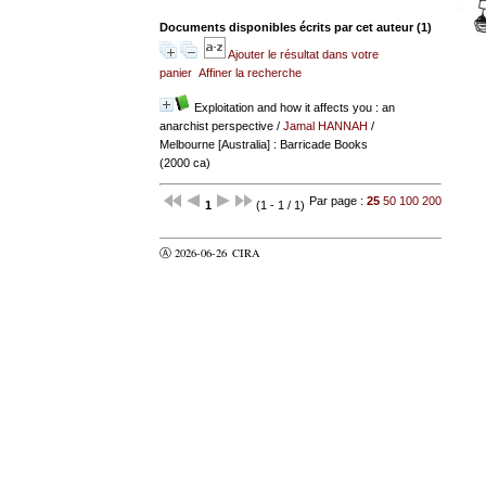
Documents disponibles écrits par cet auteur (
1
)
Ajouter le résultat dans votre
panier
Affiner la recherche
Exploitation and how it affects you : an
anarchist perspective
/
Jamal HANNAH
/
Melbourne [Australia] : Barricade Books
(2000 ca)
Par page :
25
50
100
200
1
(1 - 1 / 1)
Ⓐ 2026-06-26
CIRA
valider