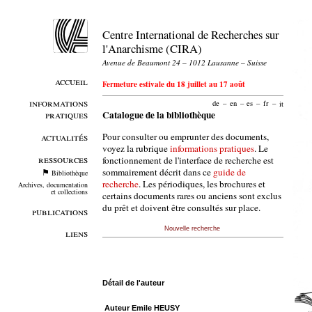
Centre International de Recherches sur
l'Anarchisme (CIRA)
Avenue de Beaumont 24 – 1012 Lausanne – Suisse
accueil
Fermeture estivale du 18 juillet au 17 août
informations
de
–
en
–
es
–
fr
–
it
pratiques
Catalogue de la bibliothèque
Pour consulter ou emprunter des documents,
actualités
voyez la rubrique
informations pratiques
. Le
ressources
fonctionnement de l'interface de recherche est
sommairement décrit dans ce
guide de
Bibliothèque
recherche
. Les périodiques, les brochures et
Archives, documentation
et collections
certains documents rares ou anciens sont exclus
du prêt et doivent être consultés sur place.
publications
Nouvelle recherche
liens
Détail de l'auteur
Auteur Emile HEUSY