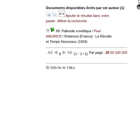
Documents disponibles écrits par cet auteur (
1
)
Ajouter le résultat dans votre
panier
Affiner la recherche
89. Palinodie soviétique
/
Paul
MAURICE
/ Robinson [France] : La Révolte
et Temps Nouveaux (1934)
Par page :
25
50
100
200
1
(1 - 1 / 1)
Ⓐ 2026-06-26
CIRA
valider