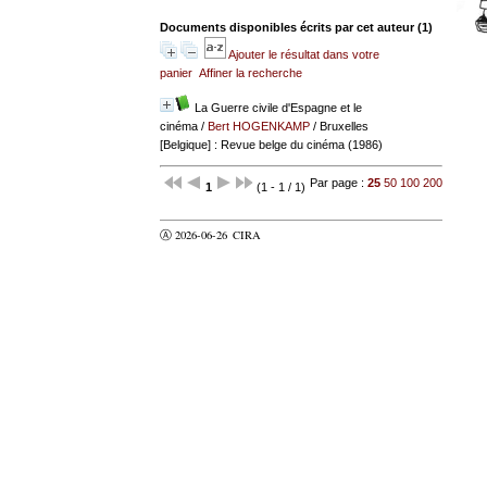
Documents disponibles écrits par cet auteur (
1
)
Ajouter le résultat dans votre
panier
Affiner la recherche
La Guerre civile d'Espagne et le
cinéma
/
Bert HOGENKAMP
/ Bruxelles
[Belgique] : Revue belge du cinéma (1986)
Par page :
25
50
100
200
1
(1 - 1 / 1)
Ⓐ 2026-06-26
CIRA
valider