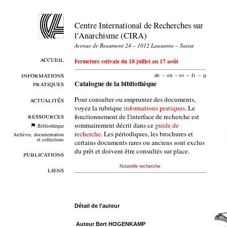
Centre International de Recherches sur
l'Anarchisme (CIRA)
Avenue de Beaumont 24 – 1012 Lausanne – Suisse
accueil
Fermeture estivale du 18 juillet au 17 août
informations
de
–
en
–
es
–
fr
–
it
pratiques
Catalogue de la bibliothèque
Pour consulter ou emprunter des documents,
actualités
voyez la rubrique
informations pratiques
. Le
ressources
fonctionnement de l'interface de recherche est
sommairement décrit dans ce
guide de
Bibliothèque
recherche
. Les périodiques, les brochures et
Archives, documentation
et collections
certains documents rares ou anciens sont exclus
du prêt et doivent être consultés sur place.
publications
Nouvelle recherche
liens
Détail de l'auteur
Auteur Bert HOGENKAMP