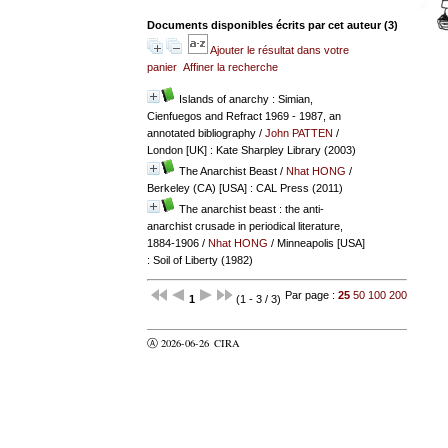
Documents disponibles écrits par cet auteur (
3
)
Ajouter le résultat dans votre
panier
Affiner la recherche
Islands of anarchy : Simian,
Cienfuegos and Refract 1969 - 1987, an
annotated bibliography
/
John PATTEN
/
London [UK] : Kate Sharpley Library (2003)
The Anarchist Beast
/
Nhat HONG
/
Berkeley (CA) [USA] : CAL Press (2011)
The anarchist beast : the anti-
anarchist crusade in periodical literature,
1884-1906
/
Nhat HONG
/ Minneapolis [USA]
: Soil of Liberty (1982)
Par page :
25
50
100
200
1
(1 - 3 / 3)
Ⓐ 2026-06-26
CIRA
valider