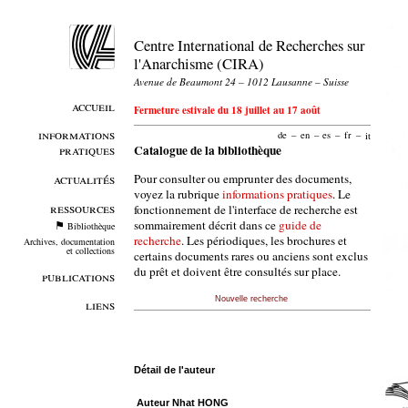
Centre International de Recherches sur
l'Anarchisme (CIRA)
Avenue de Beaumont 24 – 1012 Lausanne – Suisse
accueil
Fermeture estivale du 18 juillet au 17 août
informations
de
–
en
–
es
–
fr
–
it
pratiques
Catalogue de la bibliothèque
Pour consulter ou emprunter des documents,
actualités
voyez la rubrique
informations pratiques
. Le
ressources
fonctionnement de l'interface de recherche est
sommairement décrit dans ce
guide de
Bibliothèque
recherche
. Les périodiques, les brochures et
Archives, documentation
et collections
certains documents rares ou anciens sont exclus
du prêt et doivent être consultés sur place.
publications
Nouvelle recherche
liens
Détail de l'auteur
Auteur Nhat HONG