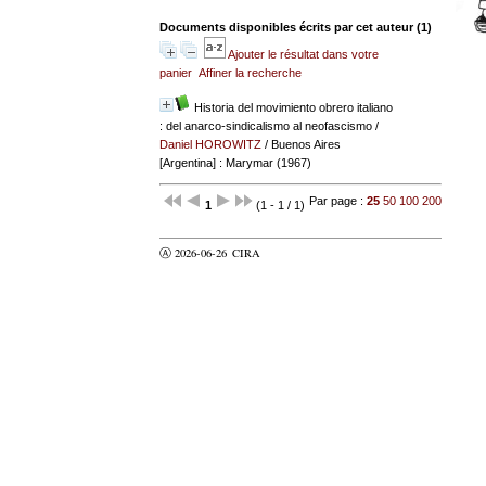
Documents disponibles écrits par cet auteur (
1
)
Ajouter le résultat dans votre
panier
Affiner la recherche
Historia del movimiento obrero italiano
: del anarco-sindicalismo al neofascismo
/
Daniel HOROWITZ
/ Buenos Aires
[Argentina] : Marymar (1967)
Par page :
25
50
100
200
1
(1 - 1 / 1)
Ⓐ 2026-06-26
CIRA
valider