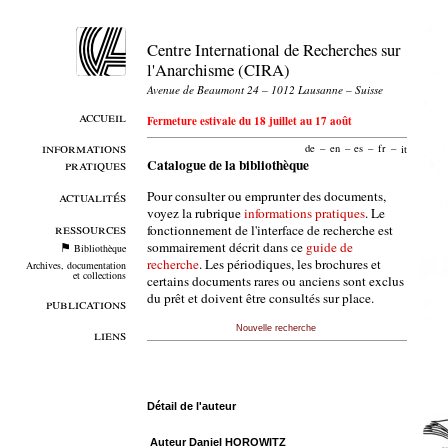
Centre International de Recherches sur
l'Anarchisme (CIRA)
Avenue de Beaumont 24 – 1012 Lausanne – Suisse
accueil
Fermeture estivale du 18 juillet au 17 août
informations
de
–
en
–
es
–
fr
–
it
pratiques
Catalogue de la bibliothèque
Pour consulter ou emprunter des documents,
actualités
voyez la rubrique
informations pratiques
. Le
ressources
fonctionnement de l'interface de recherche est
sommairement décrit dans ce
guide de
Bibliothèque
recherche
. Les périodiques, les brochures et
Archives, documentation
et collections
certains documents rares ou anciens sont exclus
du prêt et doivent être consultés sur place.
publications
Nouvelle recherche
liens
Détail de l'auteur
Auteur Daniel HOROWITZ