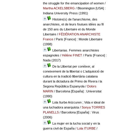
the struggle for the emancipation of women
/
Martha ACKELSBERG
/ Bloomington [USA] :
Indiana University Press (1991)
Histoire(s) de l'anarchisme, des
anarchistes, et de leurs foutues idées au fil
de 150 ans du Libertaire et du Monde
Libertaire
/
FÉDÉRATION ANARCHISTE
France
/ Paris [France] : Monde Libertaire
(1998)
Libertarias. Femmes anarchistes
espagnoles
/
Hélène FINET
/ Paris [France] :
Nada (2017)
De la Llibertat per conèixer, al
coneixement de la llibertat o L'adquisició de
cultura en la tradició llibertària catalana
durant la dictadura de Primo de Rivera i la
Segona República Espanyola
/
Dolors
MARIN
/ Barcelona [España] : Universitat
(1990)
Lola Iturbe Arizcuren ; Vida e ideal de
una luchadora anarquista
/
Sonya TORRES
PLANELLS
/ Barcelona [España] : Virus
(2006)
La mujer en la lucha social y en la
guerra civil de España
/
Lola ITURBE
/