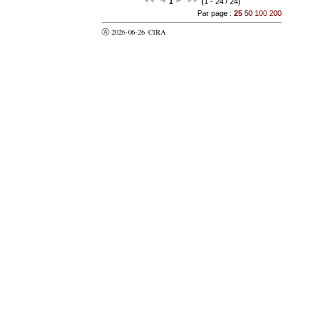
1
(1 - 24 / 24)
Par page :
25
50
100
200
Ⓐ 2026-06-26
CIRA
valider