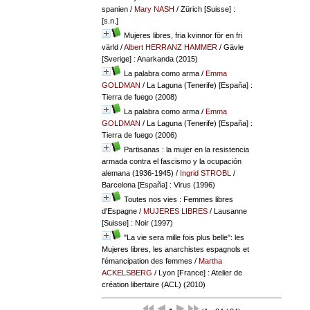
spanien
/
Mary NASH
/ Zürich [Suisse] :
[s.n.]
Mujeres libres, fria kvinnor för en fri
värld
/
Albert HERRANZ HAMMER
/ Gävle
[Sverige] : Anarkanda (2015)
La palabra como arma
/
Emma
GOLDMAN
/ La Laguna (Tenerife) [España] :
Tierra de fuego (2008)
La palabra como arma
/
Emma
GOLDMAN
/ La Laguna (Tenerife) [España] :
Tierra de fuego (2006)
Partisanas : la mujer en la resistencia
armada contra el fascismo y la ocupación
alemana (1936-1945)
/
Ingrid STROBL
/
Barcelona [España] : Virus (1996)
Toutes nos vies : Femmes libres
d'Espagne
/
MUJERES LIBRES
/ Lausanne
[Suisse] : Noir (1997)
"La vie sera mille fois plus belle": les
Mujeres libres, les anarchistes espagnols et
l'émancipation des femmes
/
Martha
ACKELSBERG
/ Lyon [France] : Atelier de
création libertaire (ACL) (2010)