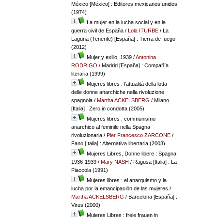
México [México] : Editores mexicanos unidos
(1974)
La mujer en la lucha social y en la
guerra civil de España
/
Lola ITURBE
/ La
Laguna (Tenerife) [España] : Tierra de fuego
(2012)
Mujer y exilio, 1939
/
Antonina
RODRIGO
/ Madrid [España] : Compañía
literaria (1999)
Mujeres libres : l'attualità della lotta
delle donne anarchiche nella rivoluzione
spagnola
/
Martha ACKELSBERG
/ Milano
[Italia] : Zero in condotta (2005)
Mujeres libres : communismo
anarchico al feminile nella Spagna
rivoluzionaria
/
Pier Francesco ZARCONE
/
Fano [Italia] : Alternativa libertaria (2003)
Mujeres Libres, Donne libere : Spagna
1936-1939
/
Mary NASH
/ Ragusa [Italia] : La
Fiaccola (1991)
Mujeres libres : el anarquismo y la
lucha por la emancipación de las mujeres
/
Martha ACKELSBERG
/ Barcelona [España] :
Virus (2000)
Mujeres Libres : freie frauen in