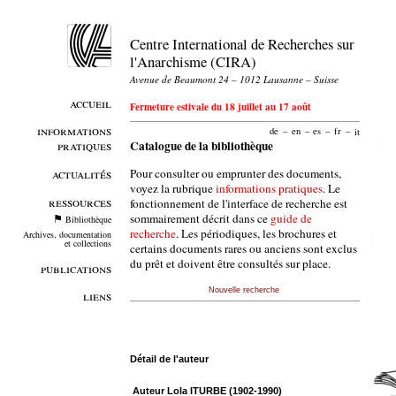
Centre International de Recherches sur
l'Anarchisme (CIRA)
Avenue de Beaumont 24 – 1012 Lausanne – Suisse
accueil
Fermeture estivale du 18 juillet au 17 août
informations
de
–
en
–
es
–
fr
–
it
pratiques
Catalogue de la bibliothèque
Pour consulter ou emprunter des documents,
actualités
voyez la rubrique
informations pratiques
. Le
ressources
fonctionnement de l'interface de recherche est
sommairement décrit dans ce
guide de
Bibliothèque
recherche
. Les périodiques, les brochures et
Archives, documentation
et collections
certains documents rares ou anciens sont exclus
du prêt et doivent être consultés sur place.
publications
Nouvelle recherche
liens
Détail de l'auteur
Auteur Lola ITURBE (1902-1990)