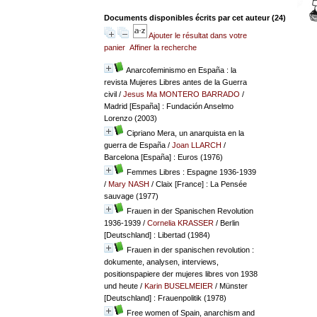
Documents disponibles écrits par cet auteur (
24
)
Ajouter le résultat dans votre
panier
Affiner la recherche
Anarcofeminismo en España : la
revista Mujeres Libres antes de la Guerra
civil
/
Jesus Ma MONTERO BARRADO
/
Madrid [España] : Fundación Anselmo
Lorenzo (2003)
Cipriano Mera, un anarquista en la
guerra de España
/
Joan LLARCH
/
Barcelona [España] : Euros (1976)
Femmes Libres : Espagne 1936-1939
/
Mary NASH
/ Claix [France] : La Pensée
sauvage (1977)
Frauen in der Spanischen Revolution
1936-1939
/
Cornelia KRASSER
/ Berlin
[Deutschland] : Libertad (1984)
Frauen in der spanischen revolution :
dokumente, analysen, interviews,
positionspapiere der mujeres libres von 1938
und heute
/
Karin BUSELMEIER
/ Münster
[Deutschland] : Frauenpolitik (1978)
Free women of Spain, anarchism and