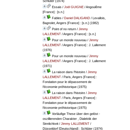
Schlüter (1974)
Essais
/
Joël GUIGNE
/ Angoulême
[France] : [s.n.]
Fables
/
Daniel DALIGAND
/ Levallois,
Bagnolet, Angers [France] : [s.n.] (1982)
Point of no return
/
Jimmy
LALLEMENT
/ Angers [France] : [s.n.]
Pour un monde nouveau
/
Jimmy
LALLEMENT
/ Angers [France] : J. Lallement
(1976)
Pour un monde nouveau
/
Jimmy
LALLEMENT
/ Angers [France] : J. Lallement
(1971)
La raison dans l'histoire
/
Jimmy
LALLEMENT
/ Paris, Angers [France] :
Fondation pour le dépassement de
l'économie préhistorique (1975)
La raison dans l'histoire
/
Jimmy
LALLEMENT
/ Paris, Angers [France] :
Fondation pour le dépassement de
l'économie préhistorique (1975)
Vorläufige These über den gelöst -
oszillierenden Charakter , Dialektik der
Sinnlichkeit
/
Jimmy LALLEMENT
/
Düsseldorf [Deutschland] : Schlüter (1974)