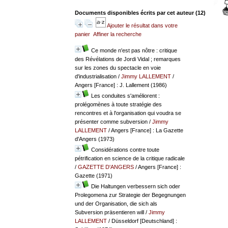
Documents disponibles écrits par cet auteur (
12
)
Ajouter le résultat dans votre
panier
Affiner la recherche
Ce monde n'est pas nôtre : critique
des Révélations de Jordi Vidal ; remarques
sur les zones du spectacle en voie
d'industrialisation
/
Jimmy LALLEMENT
/
Angers [France] : J. Lallement (1986)
Les conduites s'améliorent :
prolégomènes à toute stratégie des
rencontres et à l'organisation qui voudra se
présenter comme subversion
/
Jimmy
LALLEMENT
/ Angers [France] : La Gazette
d'Angers (1973)
Considérations contre toute
pétrification en science de la critique radicale
/
GAZETTE D'ANGERS
/ Angers [France] :
Gazette (1971)
Die Haltungen verbessern sich oder
Prolegomena zur Strategie der Begegnungen
und der Organisation, die sich als
Subversion präsentieren will
/
Jimmy
LALLEMENT
/ Düsseldorf [Deutschland] :