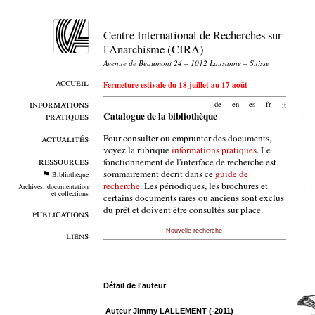
Centre International de Recherches sur
l'Anarchisme (CIRA)
Avenue de Beaumont 24 – 1012 Lausanne – Suisse
accueil
Fermeture estivale du 18 juillet au 17 août
informations
de
–
en
–
es
–
fr
–
it
pratiques
Catalogue de la bibliothèque
Pour consulter ou emprunter des documents,
actualités
voyez la rubrique
informations pratiques
. Le
ressources
fonctionnement de l'interface de recherche est
sommairement décrit dans ce
guide de
Bibliothèque
recherche
. Les périodiques, les brochures et
Archives, documentation
et collections
certains documents rares ou anciens sont exclus
du prêt et doivent être consultés sur place.
publications
Nouvelle recherche
liens
Détail de l'auteur
Auteur Jimmy LALLEMENT (-2011)