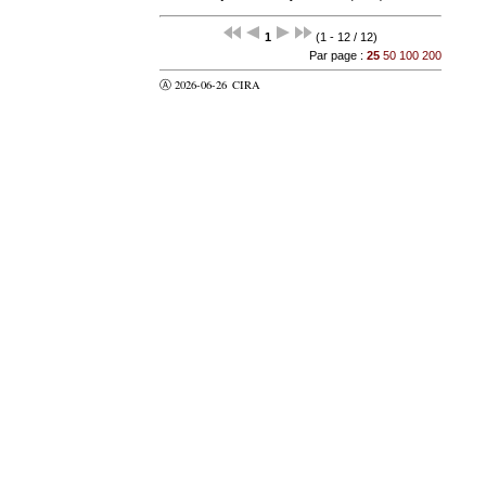
1
(1 - 12 / 12)
Par page :
25
50
100
200
Ⓐ 2026-06-26
CIRA
valider