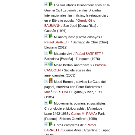
Los voluntarios latinoamericanos en la
Guerra Civil Española : en las Brigadas
Internacionales, las milicias, la retaguardia y
en el Ejército popular
/
Gerold Gino
BAUMANN
/ San José [Costa Rica] :
Guacán (1997)
Mi anarquismo y otros ensayos
/
Rafael BARRETT
/ Santiago de Chile [Chile] :
Eleuterio (2012)
Mirando vivir
/
Rafael BARRETT
/
Barcelona [España] : Tusquets (1976)
Mosè Bertoni anarchiste ?
/
Patricia
CANDOLFI
/ Société suisse des
américanistes (2003)
Mosé Bertoni ; suivi de Le Case dei
pagani, intervista con Peter Schrembs
/
Mosè BERTONI
/ Lugano [Suisse] : TSI
(1985)
Mouvements ouvriers et socialistes ;
Chronologie et bibliographie : l'Amérique
latine 1492-1936
/
Carlos M. RAMA
/ Paris
[France] : Editions Ouvrières (1959)
Obras completas de
/
Rafael
BARRETT
/ Buenos Aires [Argentina] : Tupac