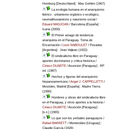
Homburg [Deutschland] : Max Gehlen (1967)
La ecologia humana en el anarquismo
ibérico : urbanismo orgánico o ecológico,
neomalthusianismo y naturismo social
/
Eduard MASJOAN
/ Barcelona [España] :
Icaria (2000)
El Primer amago de tendencia
anarquista en el Paraguay. Toma de
Encarnación
/
Leon NABOULET
/ Posadas
[Argentina] : Jean Valjean (1932)
El sindicalismo libre en Paraguay :
aportes doctrinarios y critica historica
/
Ciriaco DUARTE
/ Asuncion [Paraguay] : RP
ed. (1987)
Hechos y figuras del anarquismo
hispanoamericano
/
Angel J. CAPPELLETTI
/
Mostoles, Madrid [España] : Madre Tierra
(1990)
Hombres y obras del sindicalismo libre
en el Paraguay, y otros aportes a la historia
/
Ciriaco DUARTE
/ Asunción [Paraguay] :
[s.n.] (1965)
Lo que son los yerbales paraguayos
/
Rafael BARRETT
/ Montevideo [Uruguay] :
Claudio García (1926)