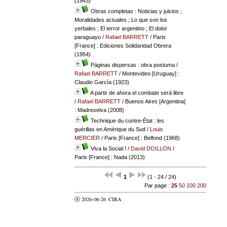
(1943)
Obras completas : Noticias y juicios ;
Moralidades actuales ; Lo que son los
yerbales ; El terror argentino ; El dolor
paraguayo
/
Rafael BARRETT
/ Paris
[France] : Ediciones Solidaridad Obrera
(1954)
Páginas dispersas : obra postuma
/
Rafael BARRETT
/ Montevideo [Uruguay] :
Claudio García (1923)
A partir de ahora el combate será libre
/
Rafael BARRETT
/ Buenos Aires [Argentina]
: Madreselva (2008)
Technique du contre-État : les
guérillas en Amérique du Sud
/
Louis
MERCIER
/ Paris [France] : Belfond (1968)
Viva la Social !
/
David DOILLON
/
Paris [France] : Nada (2013)
1
(1 - 24 / 24)
Par page :
25
50
100
200
Ⓐ 2026-06-26
CIRA
valider