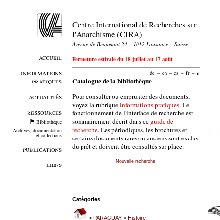
Centre International de Recherches sur
l'Anarchisme (CIRA)
Avenue de Beaumont 24 – 1012 Lausanne – Suisse
accueil
Fermeture estivale du 18 juillet au 17 août
informations
de
–
en
–
es
–
fr
–
it
pratiques
Catalogue de la bibliothèque
Pour consulter ou emprunter des documents,
actualités
voyez la rubrique
informations pratiques
. Le
ressources
fonctionnement de l'interface de recherche est
sommairement décrit dans ce
guide de
Bibliothèque
recherche
. Les périodiques, les brochures et
Archives, documentation
et collections
certains documents rares ou anciens sont exclus
du prêt et doivent être consultés sur place.
publications
Nouvelle recherche
liens
Catégories
>
PARAGUAY
>
Histoire