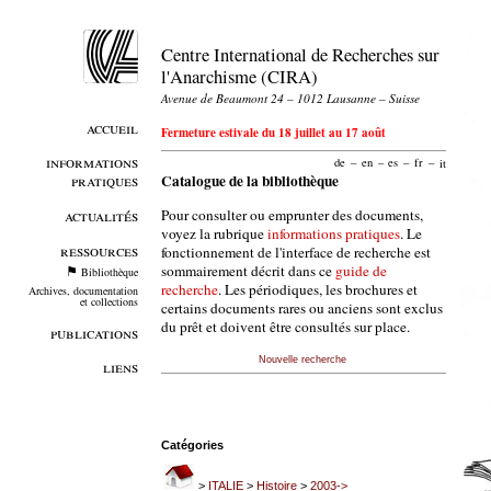
Centre International de Recherches sur
l'Anarchisme (CIRA)
Avenue de Beaumont 24 – 1012 Lausanne – Suisse
accueil
Fermeture estivale du 18 juillet au 17 août
informations
de
–
en
–
es
–
fr
–
it
pratiques
Catalogue de la bibliothèque
Pour consulter ou emprunter des documents,
actualités
voyez la rubrique
informations pratiques
. Le
ressources
fonctionnement de l'interface de recherche est
sommairement décrit dans ce
guide de
Bibliothèque
recherche
. Les périodiques, les brochures et
Archives, documentation
et collections
certains documents rares ou anciens sont exclus
du prêt et doivent être consultés sur place.
publications
Nouvelle recherche
liens
Catégories
>
ITALIE
>
Histoire
>
2003->