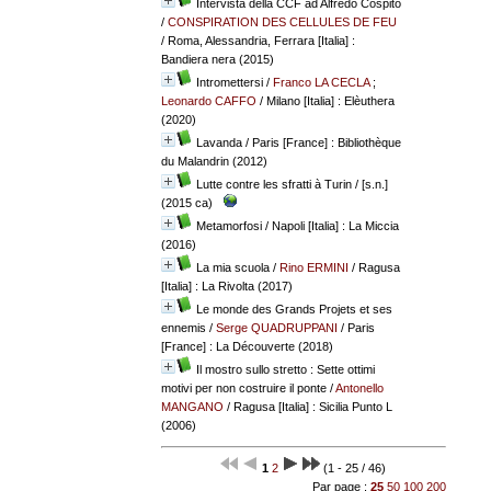
Intervista della CCF ad Alfredo Cospito
/
CONSPIRATION DES CELLULES DE FEU
/ Roma, Alessandria, Ferrara [Italia] :
Bandiera nera (2015)
Intromettersi
/
Franco LA CECLA
;
Leonardo CAFFO
/ Milano [Italia] : Elèuthera
(2020)
Lavanda
/ Paris [France] : Bibliothèque
du Malandrin (2012)
Lutte contre les sfratti à Turin
/ [s.n.]
(2015 ca)
Metamorfosi
/ Napoli [Italia] : La Miccia
(2016)
La mia scuola
/
Rino ERMINI
/ Ragusa
[Italia] : La Rivolta (2017)
Le monde des Grands Projets et ses
ennemis
/
Serge QUADRUPPANI
/ Paris
[France] : La Découverte (2018)
Il mostro sullo stretto : Sette ottimi
motivi per non costruire il ponte
/
Antonello
MANGANO
/ Ragusa [Italia] : Sicilia Punto L
(2006)
1
2
(1 - 25 / 46)
Par page :
25
50
100
200