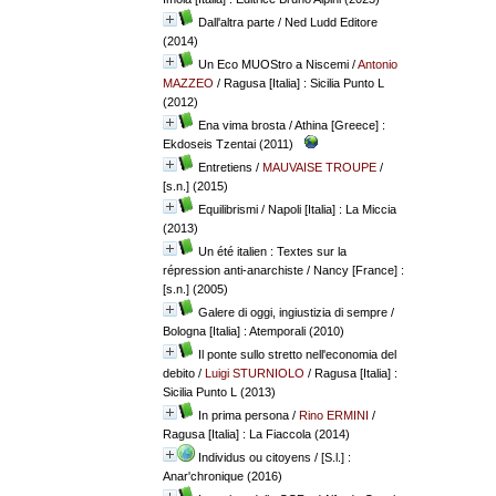
Dall'altra parte
/ Ned Ludd Editore
(2014)
Un Eco MUOStro a Niscemi
/
Antonio
MAZZEO
/ Ragusa [Italia] : Sicilia Punto L
(2012)
Ena vima brosta
/ Athina [Greece] :
Ekdoseis Tzentai (2011)
Entretiens
/
MAUVAISE TROUPE
/
[s.n.] (2015)
Equilibrismi
/ Napoli [Italia] : La Miccia
(2013)
Un été italien : Textes sur la
répression anti-anarchiste
/ Nancy [France] :
[s.n.] (2005)
Galere di oggi, ingiustizia di sempre
/
Bologna [Italia] : Atemporali (2010)
Il ponte sullo stretto nell'economia del
debito
/
Luigi STURNIOLO
/ Ragusa [Italia] :
Sicilia Punto L (2013)
In prima persona
/
Rino ERMINI
/
Ragusa [Italia] : La Fiaccola (2014)
Individus ou citoyens
/ [S.l.] :
Anar'chronique (2016)