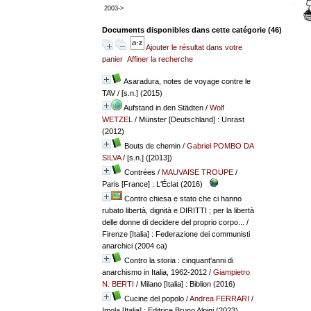
2003->
Documents disponibles dans cette catégorie (
46
)
Ajouter le résultat dans votre
panier
Affiner la recherche
Asaradura, notes de voyage contre le
TAV
/ [s.n.] (2015)
Aufstand in den Städten
/
Wolf
WETZEL
/ Münster [Deutschland] : Unrast
(2012)
Bouts de chemin
/
Gabriel POMBO DA
SILVA
/ [s.n.] ([2013])
Contrées
/
MAUVAISE TROUPE
/
Paris [France] : L'Éclat (2016)
Contro chiesa e stato che ci hanno
rubato libertà, dignità e DIRITTI ; per la libertà
delle donne di decidere del proprio corpo...
/
Firenze [Italia] : Federazione dei communisti
anarchici (2004 ca)
Contro la storia : cinquant'anni di
anarchismo in Italia, 1962-2012
/
Giampietro
N. BERTI
/ Milano [Italia] : Biblion (2016)
Cucine del popolo
/
Andrea FERRARI
/
Imola [Italia] : Editrice Bruno Alpini (2023)