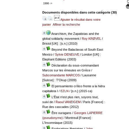
1996 ->
Documents disponibles dans cette catégorie (
30
)
Ajouter le résultat dans votre
panier
Affiner la recherche
Anarchism, the Zapatistas and the
global solidarity movement
/
Roy KRØVEL
/
Bristol [UK] : [s.n.] (2010)
Beyond the Balaclavas of South East
Mexico
/
Sylvie DENEUVE
/ London [UK] :
Elephant Editions (2003)
Déclaration du sous-commandant
Marcos sur les émeutes en Grèce
/
Subcomandante MARCOS
/ Lausanne
[Suisse] : T'Okup (2009)
El pensamiento crítico frente a la hidra
capitalista I
/
EZLN
/ [s.n.] (2015 ca)
L'État n'est plus rien, soyons tout,
suivi de
/
Raoul VANEIGEM
/ Paris [France] :
Rue des cascades (2012)
Être ouragans
/
Georges LAPIERRE
(pseudonyme)
/ Montreuil [France] :
L'Insomniaque (2015)
Explorations libertaires
/
John