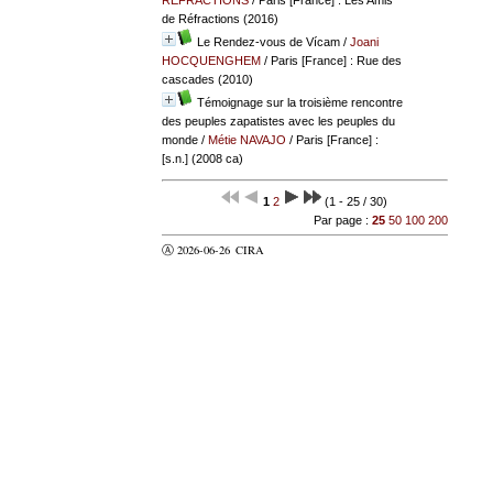
de Réfractions (2016)
Le Rendez-vous de Vícam
/
Joani
HOCQUENGHEM
/ Paris [France] : Rue des
cascades (2010)
Témoignage sur la troisième rencontre
des peuples zapatistes avec les peuples du
monde
/
Métie NAVAJO
/ Paris [France] :
[s.n.] (2008 ca)
1
2
(1 - 25 / 30)
Par page :
25
50
100
200
Ⓐ 2026-06-26
CIRA
valider