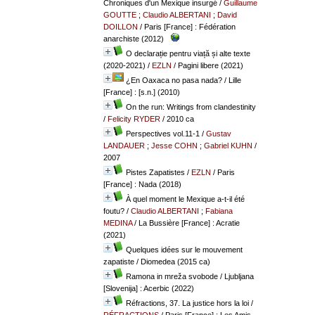
Chroniques d'un Mexique insurgé
/
Guillaume
GOUTTE
;
Claudio ALBERTANI
;
David
DOILLON
/ Paris [France] : Fédération
anarchiste (2012)
O declarație pentru viață și alte texte
(2020-2021)
/
EZLN
/ Pagini libere (2021)
¿En Oaxaca no pasa nada?
/ Lille
[France] : [s.n.] (2010)
On the run: Writings from clandestinity
/
Felicity RYDER
/ 2010 ca
Perspectives vol.11-1
/
Gustav
LANDAUER
;
Jesse COHN
;
Gabriel KUHN
/
2007
Pistes Zapatistes
/
EZLN
/ Paris
[France] : Nada (2018)
À quel moment le Mexique a-t-il été
foutu?
/
Claudio ALBERTANI
;
Fabiana
MEDINA
/ La Bussière [France] : Acratie
(2021)
Quelques idées sur le mouvement
zapatiste
/ Diomedea (2015 ca)
Ramona in mreža svobode
/ Ljubljana
[Slovenija] : Acerbic (2022)
Réfractions, 37. La justice hors la loi
/
RÉFRACTIONS
/ Paris [France] : Les Amis