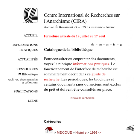
Centre International de Recherches sur
l'Anarchisme (CIRA)
Avenue de Beaumont 24 – 1012 Lausanne – Suisse
accueil
Fermeture estivale du 18 juillet au 17 août
informations
de
–
en
–
es
–
fr
–
it
pratiques
Catalogue de la bibliothèque
Pour consulter ou emprunter des documents,
actualités
voyez la rubrique
informations pratiques
. Le
ressources
fonctionnement de l'interface de recherche est
sommairement décrit dans ce
guide de
Bibliothèque
recherche
. Les périodiques, les brochures et
Archives, documentation
et collections
certains documents rares ou anciens sont exclus
du prêt et doivent être consultés sur place.
publications
Nouvelle recherche
liens
Catégories
>
MEXIQUE
>
Histoire
>
1996 ->