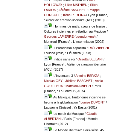
HOLLOWAY
;
Lilian MATHIEU
;
Silien
LARIOS
;
Jérôme BASCHET
;
Philippe
CORCUFF
;
Irène PEREIRA
/ Lyon [France]
: Atelier de création libertaire (ACL) (2019)
Hommes de maïs, cœurs de braise :
Cultures indiennes en rébellion au Mexique
/
Georges LAPIERRE (pseudonyme)
/
Montreuil [France] : L'Insomniaque (2002)
Il Paradosso zapatista
/
Raúl ZIBECHI
/ Milano [Italia] : Elèuthera (1998)
Indios sans roi
/
Orsetta BELLANI
/
Lyon [France] : Atelier de création libertaire
(ACL) (2017)
L'Inventaire 3
/
Antoine ESPAZA
;
Nicolas GEY
;
Jérôme BASCHET
;
Annie
GOUILLEUX
;
Matthieu AMIECH
/ Paris
[France] : La Lenteur (2015)
Au Mexique, l'autonomie indienne se
heurte à la globalisation
/
Louise DUPONT
/
Lausanne [Suisse] : Ya Basta (2001)
Le miroir du Mexique
/
Claudio
ALBERTANI
/ Paris [France] : Monde
Libertaire (2012)
Le Monde libertaire: Hors-série, 45.