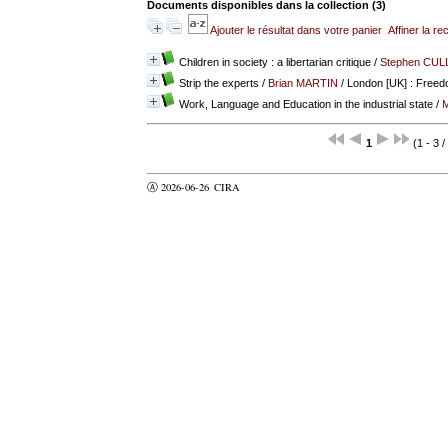
Documents disponibles dans la collection (
3
)
Ajouter le résultat dans votre panier
Affiner la r
Children in society : a libertarian critique
/
Stephen CUL
Strip the experts
/
Brian MARTIN
/ London [UK] : Freed
Work, Language and Education in the industrial state
/
M
1
(1 - 3 /
Ⓐ 2026-06-26
CIRA
valider