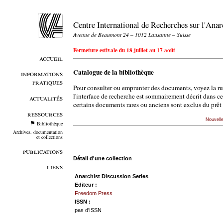
Centre International de Recherches sur l'An
Avenue de Beaumont 24 – 1012 Lausanne – Suisse
Fermeture estivale du 18 juillet au 17 août
accueil
Catalogue de la bibliothèque
informations
pratiques
Pour consulter ou emprunter des documents, voyez la r
l'interface de recherche est sommairement décrit dans c
actualités
certains documents rares ou anciens sont exclus du prêt 
ressources
Nouvell
Bibliothèque
Archives, documentation
et collections
publications
Détail d'une collection
liens
Anarchist Discussion Series
Editeur :
Freedom Press
ISSN :
pas d'ISSN