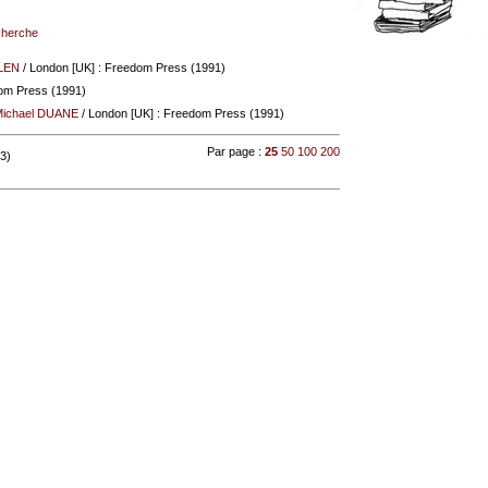
echerche
LEN
/ London [UK] : Freedom Press (1991)
om Press (1991)
ichael DUANE
/ London [UK] : Freedom Press (1991)
Par page :
25
50
100
200
 3)