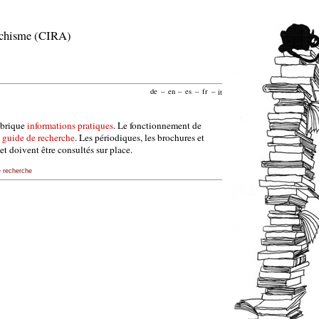
archisme (CIRA)
de
–
en
–
es
–
fr
–
it
ubrique
informations pratiques
. Le fonctionnement de
e
guide de recherche
. Les périodiques, les brochures et
et doivent être consultés sur place.
e recherche