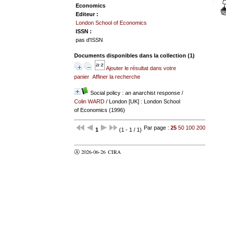
Economics
Editeur :
London School of Economics
ISSN :
pas d'ISSN
Documents disponibles dans la collection (
1
)
Ajouter le résultat dans votre
panier
Affiner la recherche
Social policy : an anarchist response
/
Colin WARD
/ London [UK] : London School
of Economics (1996)
Par page :
25
50
100
200
1
(1 - 1 / 1)
Ⓐ 2026-06-26
CIRA
valider