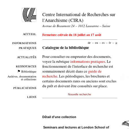
Centre International de Recherches sur
l'Anarchisme (CIRA)
Avenue de Beaumont 24 – 1012 Lausanne – Suisse
accueil
Fermeture estivale du 18 juillet au 17 août
informations
de
–
en
–
es
–
fr
–
it
pratiques
Catalogue de la bibliothèque
Pour consulter ou emprunter des documents,
actualités
voyez la rubrique
informations pratiques
. Le
ressources
fonctionnement de l'interface de recherche est
sommairement décrit dans ce
guide de
Bibliothèque
recherche
. Les périodiques, les brochures et
Archives, documentation
et collections
certains documents rares ou anciens sont exclus
du prêt et doivent être consultés sur place.
publications
Nouvelle recherche
liens
Détail d'une collection
Seminars and lectures at London School of