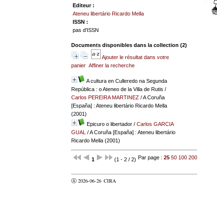
Editeur :
Ateneu libertário Ricardo Mella
ISSN :
pas d'ISSN
Documents disponibles dans la collection (
2
)
Ajouter le résultat dans votre
panier
Affiner la recherche
A cultura en Culleredo na Segunda
República : o Ateneo de la Villa de Rutis
/
Carlos PEREIRA MARTINEZ
/ A Coruña
[España] : Ateneu libertário Ricardo Mella
(2001)
Epicuro o libertador
/
Carlos GARCIA
GUAL
/ A Coruña [España] : Ateneu libertário
Ricardo Mella (2001)
Par page :
25
50
100
200
1
(1 - 2 / 2)
Ⓐ 2026-06-26
CIRA
valider