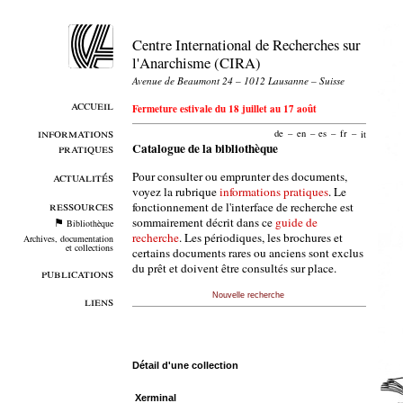
Centre International de Recherches sur
l'Anarchisme (CIRA)
Avenue de Beaumont 24 – 1012 Lausanne – Suisse
accueil
Fermeture estivale du 18 juillet au 17 août
informations
de
–
en
–
es
–
fr
–
it
pratiques
Catalogue de la bibliothèque
Pour consulter ou emprunter des documents,
actualités
voyez la rubrique
informations pratiques
. Le
ressources
fonctionnement de l'interface de recherche est
sommairement décrit dans ce
guide de
Bibliothèque
recherche
. Les périodiques, les brochures et
Archives, documentation
et collections
certains documents rares ou anciens sont exclus
du prêt et doivent être consultés sur place.
publications
Nouvelle recherche
liens
Détail d'une collection
Xerminal