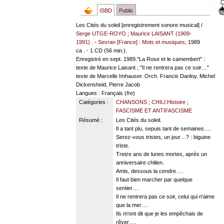
ISBD
Public
Les Cités du soleil [enregistrement sonore musical] /
Serge UTGE-ROYO
;
Maurice LAISANT (1909-
1991)
. -
Sevran [France] : Mots et musiques
, 1989
ca . - 1 CD (56 min.).
Enregistré en sept. 1989."La Rose et le camembert" :
texte de Maurice Laisant ; "Il ne rentrera pas ce soir…"
texte de Marcelle Imhauser. Orch. Francis Danloy, Michel
Dickensheid, Pierre Jacob
Langues
: Français (
fre
)
Catégories :
CHANSONS
;
CHILI:Histoire
;
FASCISME ET ANTIFASCISME
Résumé :
Les Cités du soleil.
Il a tant plu, sepuis tant de semaines….
Serez-vous tristes, un jour…? : biguine
triste.
Treize ans de lunes mortes, après un
anniversaire chilien.
Amis, dessous la cendre….
Il faut bien marcher par quelque
sentier….
Il ne rentrera pas ce soir, celui qui n'aime
que la mer….
Ils m'ont dit que je les empêchais de
rêver….