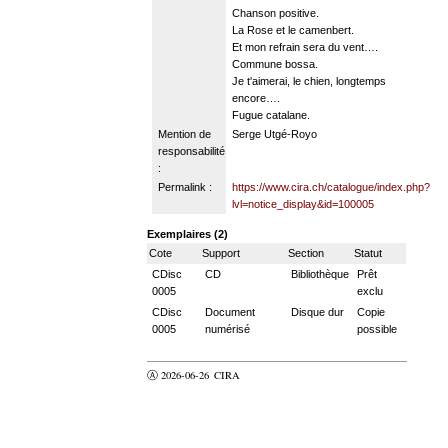
Chanson positive.
La Rose et le camenbert.
Et mon refrain sera du vent….
Commune bossa.
Je t'aimerai, le chien, longtemps
encore….
Fugue catalane.
Mention de
Serge Utgé-Royo
responsabilité
:
Permalink :
https://www.cira.ch/catalogue/index.php?
lvl=notice_display&id=100005
Exemplaires (2)
Cote
Support
Section
Statut
CDisc
CD
Bibliothèque
Prêt
0005
exclu
CDisc
Document
Disque dur
Copie
0005
numérisé
possible
Ⓐ 2026-06-26
CIRA
valider