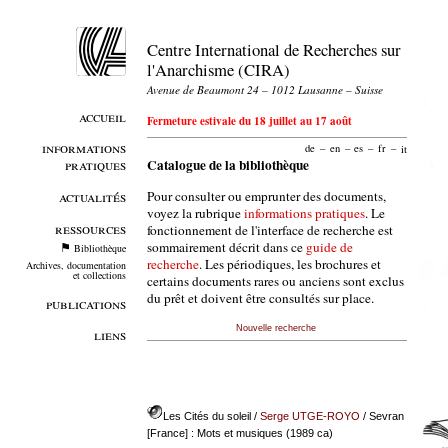
Centre International de Recherches sur
l'Anarchisme (CIRA)
Avenue de Beaumont 24 – 1012 Lausanne – Suisse
accueil
Fermeture estivale du 18 juillet au 17 août
informations
de
–
en
–
es
–
fr
–
it
pratiques
Catalogue de la bibliothèque
Pour consulter ou emprunter des documents,
actualités
voyez la rubrique
informations pratiques
. Le
ressources
fonctionnement de l'interface de recherche est
sommairement décrit dans ce
guide de
Bibliothèque
recherche
. Les périodiques, les brochures et
Archives, documentation
et collections
certains documents rares ou anciens sont exclus
du prêt et doivent être consultés sur place.
publications
Nouvelle recherche
liens
Les Cités du soleil
/
Serge UTGE-ROYO
/ Sevran
[France] : Mots et musiques (1989 ca)