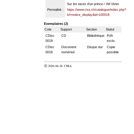
Sur les taces d'un prince / JM Vivier.
Permalink :
https://www.cira.ch/catalogue/index.php?
lvl=notice_display&id=100018
Exemplaires (2)
Cote
Support
Section
Statut
CDisc
CD
Bibliothèque
Prêt
0018
exclu
CDisc
Document
Disque dur
Copie
0018
numérisé
possible
Ⓐ 2026-06-26
CIRA
valider