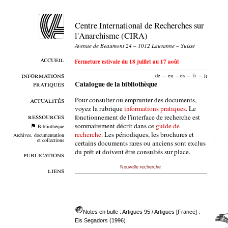
Centre International de Recherches sur
l'Anarchisme (CIRA)
Avenue de Beaumont 24 – 1012 Lausanne – Suisse
accueil
Fermeture estivale du 18 juillet au 17 août
informations
de
–
en
–
es
–
fr
–
it
pratiques
Catalogue de la bibliothèque
Pour consulter ou emprunter des documents,
actualités
voyez la rubrique
informations pratiques
. Le
ressources
fonctionnement de l'interface de recherche est
sommairement décrit dans ce
guide de
Bibliothèque
recherche
. Les périodiques, les brochures et
Archives, documentation
et collections
certains documents rares ou anciens sont exclus
du prêt et doivent être consultés sur place.
publications
Nouvelle recherche
liens
Notes en bulle : Artigues 95
/ Artigues [France] :
Els Segadors (1996)