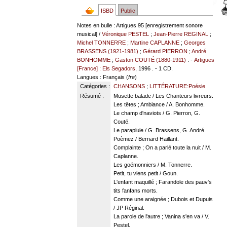
ISBD
Public
Notes en bulle : Artigues 95 [enregistrement sonore
musical] /
Véronique PESTEL
;
Jean-Pierre REGINAL
;
Michel TONNERRE
;
Martine CAPLANNE
;
Georges
BRASSENS (1921-1981)
;
Gérard PIERRON
;
André
BONHOMME
;
Gaston COUTÉ (1880-1911)
. -
Artigues
[France] : Els Segadors
, 1996 . - 1 CD.
Langues
: Français (
fre
)
Catégories :
CHANSONS
;
LITTÉRATURE:Poésie
Résumé :
Musette balade / Les Chanteurs livreurs.
Les têtes ; Ambiance / A. Bonhomme.
Le champ d'naviots / G. Pierron, G.
Couté.
Le parapluie / G. Brassens, G. André.
Poèmez / Bernard Haillant.
Complainte ; On a parlé toute la nuit / M.
Caplanne.
Les goémonniers / M. Tonnerre.
Petit, tu viens petit / Goun.
L'enfant maquillé ; Farandole des pauv's
tits fanfans morts.
Comme une araignée ; Dubois et Dupuis
/ JP Réginal.
La parole de l'autre ; Vanina s'en va / V.
Pestel.