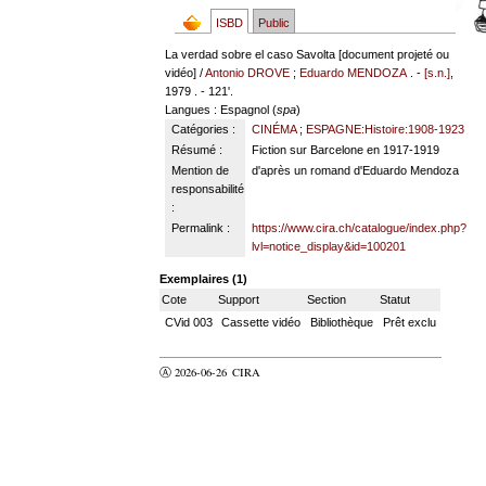
ISBD
Public
La verdad sobre el caso Savolta [document projeté ou
vidéo] /
Antonio DROVE
;
Eduardo MENDOZA
. -
[s.n.]
,
1979 . - 121'.
Langues
: Espagnol (
spa
)
Catégories :
CINÉMA
;
ESPAGNE:Histoire:1908-1923
Résumé :
Fiction sur Barcelone en 1917-1919
Mention de
d'après un romand d'Eduardo Mendoza
responsabilité
:
Permalink :
https://www.cira.ch/catalogue/index.php?
lvl=notice_display&id=100201
Exemplaires (1)
Cote
Support
Section
Statut
CVid 003
Cassette vidéo
Bibliothèque
Prêt exclu
Ⓐ 2026-06-26
CIRA
valider