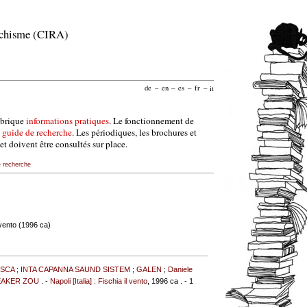
archisme (CIRA)
de
–
en
–
es
–
fr
–
it
ubrique
informations pratiques
. Le fonctionnement de
e
guide de recherche
. Les périodiques, les brochures et
et doivent être consultés sur place.
e recherche
l vento (1996 ca)
ISCA
;
INTA CAPANNA SAUND SISTEM
;
GALEN
;
Daniele
EAKER ZOU
. -
Napoli [Italia] : Fischia il vento
, 1996 ca . - 1