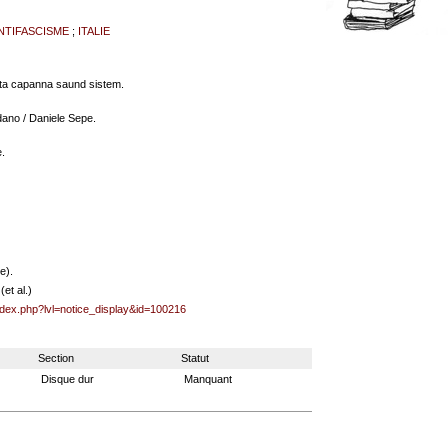
NTIFASCISME
;
ITALIE
nta capanna saund sistem.
dano / Daniele Sepe.
.
e).
et al.)
index.php?lvl=notice_display&id=100216
Section
Statut
Disque dur
Manquant