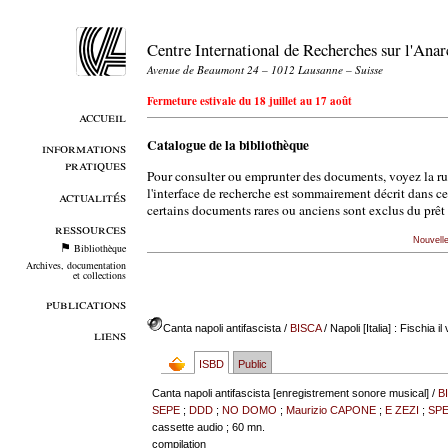
Centre International de Recherches sur l'An
Avenue de Beaumont 24 – 1012 Lausanne – Suisse
Fermeture estivale du 18 juillet au 17 août
accueil
Catalogue de la bibliothèque
informations
pratiques
Pour consulter ou emprunter des documents, voyez la r
l'interface de recherche est sommairement décrit dans c
actualités
certains documents rares ou anciens sont exclus du prêt 
ressources
Nouvell
Bibliothèque
Archives, documentation
et collections
publications
Canta napoli antifascista
/
BISCA
/ Napoli [Italia] : Fischia i
liens
ISBD
Public
Canta napoli antifascista [enregistrement sonore musical] /
B
SEPE
;
DDD
;
NO DOMO
;
Maurizio CAPONE
;
E ZEZI
;
SP
cassette audio ; 60 mn.
compilation