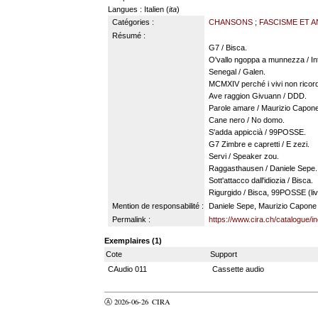
Langues
: Italien (
ita
)
Catégories :
CHANSONS
;
FASCISME ET A
Résumé :
G7 / Bisca.
O'vallo ngoppa a munnezza / I
Senegal / Galen.
MCMXIV perché i vivi non ricor
Ave raggion Givuann / DDD.
Parole amare / Maurizio Capone
Cane nero / No domo.
S'adda appiccià / 99POSSE.
G7 Zimbre e capretti / E zezi.
Servi / Speaker zou.
Raggasthausen / Daniele Sepe.
Sott'attacco dall'idiozia / Bisca.
Rigurgido / Bisca, 99POSSE (liv
Mention de responsabilité :
Daniele Sepe, Maurizio Capone (
Permalink :
https://www.cira.ch/catalogue/
Exemplaires (1)
Cote
Support
CAudio 011
Cassette audio
Ⓐ 2026-06-26
CIRA
valider