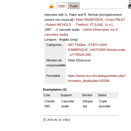
ISBD
Public
Interview with G. Paley and R. Nichols [enregistrement
sonore non musical] /
Peter EINARSSON
;
Grace PALEY
;
Robert NICHOLS
. -
Thetford, VT [USA] : [s.n.]
,
1987 . - 1 cassette audio. - (
Série d'interviews sur 8
cassettes audio
) .
Langues
: Anglais (
eng
)
Catégories :
ART:Théâtre
;
ETATS-UNIS
D'AMÉRIQUE
;
HISTOIRE:Histoire orale
;
LITTÉRATURE
Mention de
Peter Einarsson
responsabilité
:
Permalink :
https://www.cira.ch/catalogue/index.php?
lvl=notice_display&id=100296
Exemplaires (1)
Cote
Support
Section
Statut
CAudio
Cassette
Disque
Copie
080
audio
dur
possible
Ⓐ 2026-06-26
CIRA
valider