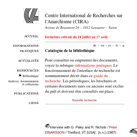
Centre International de Recherches sur
l'Anarchisme (CIRA)
Avenue de Beaumont 24 – 1012 Lausanne – Suisse
accueil
Fermeture estivale du 18 juillet au 17 août
informations
de
–
en
–
es
–
fr
–
it
pratiques
Catalogue de la bibliothèque
Pour consulter ou emprunter des documents,
actualités
voyez la rubrique
informations pratiques
. Le
ressources
fonctionnement de l'interface de recherche est
sommairement décrit dans ce
guide de
Bibliothèque
recherche
. Les périodiques, les brochures et
Archives, documentation
et collections
certains documents rares ou anciens sont exclus
du prêt et doivent être consultés sur place.
publications
Nouvelle recherche
liens
Interview with G. Paley and R. Nichols
/
Peter
EINARSSON
/ Thetford, VT [USA] : [s.n.] (1987)