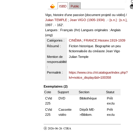
ISBD
Public
Vigo, histoire d'une passion [document projeté ou vidéo] /
Julian TEMPLE
;
Jean VIGO (1905-1934)
. -
[s.n.]
:
[s.n.]
,
1997 . - 162'.
Langues
: Français (
fre
)
Langues originales
: Anglais
(
eng
)
Catégories :
CINÉMA
;
FRANCE:Histoire:1919-1939
Résumé :
Fiction historique. Biographie un peu
fictionnalisée du cinéaste Jean Vigo
Mention de
Julian Temple
responsabilité
:
Permalink :
https://www.cira.ch/catalogue/index.php?
lvl=notice_display&id=100358
Exemplaires (2)
Cote
Support
Section
Statut
CVid
DVD
Bibliothèque
Prêt
225
exclu
CVid
Cassette
Dépôt ME-
Prêt
225
vidéo
>Bibliom.
exclu
Ⓐ 2026-06-26
CIRA
valider