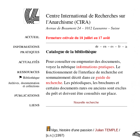
Centre International de Recherches sur
l'Anarchisme (CIRA)
Avenue de Beaumont 24 – 1012 Lausanne – Suisse
accueil
Fermeture estivale du 18 juillet au 17 août
informations
de
–
en
–
es
–
fr
–
it
pratiques
Catalogue de la bibliothèque
Pour consulter ou emprunter des documents,
actualités
voyez la rubrique
informations pratiques
. Le
ressources
fonctionnement de l'interface de recherche est
sommairement décrit dans ce
guide de
Bibliothèque
recherche
. Les périodiques, les brochures et
Archives, documentation
et collections
certains documents rares ou anciens sont exclus
du prêt et doivent être consultés sur place.
publications
Nouvelle recherche
liens
Vigo, histoire d'une passion
/
Julian TEMPLE
/
[s.n.] (1997)