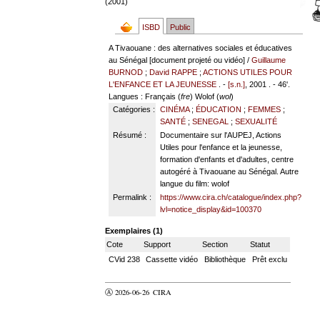
(2001)
ISBD
Public
A Tivaouane : des alternatives sociales et éducatives
au Sénégal [document projeté ou vidéo] /
Guillaume
BURNOD
;
David RAPPE
;
ACTIONS UTILES POUR
L'ENFANCE ET LA JEUNESSE
. -
[s.n.]
, 2001 . - 46'.
Langues
: Français (
fre
) Wolof (
wol
)
Catégories :
CINÉMA
;
ÉDUCATION
;
FEMMES
;
SANTÉ
;
SENEGAL
;
SEXUALITÉ
Résumé :
Documentaire sur l'AUPEJ, Actions
Utiles pour l'enfance et la jeunesse,
formation d'enfants et d'adultes, centre
autogéré à Tivaouane au Sénégal. Autre
langue du film: wolof
Permalink :
https://www.cira.ch/catalogue/index.php?
lvl=notice_display&id=100370
Exemplaires (1)
Cote
Support
Section
Statut
CVid 238
Cassette vidéo
Bibliothèque
Prêt exclu
Ⓐ 2026-06-26
CIRA
valider