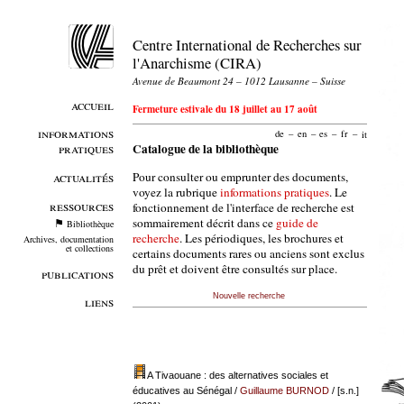
Centre International de Recherches sur
l'Anarchisme (CIRA)
Avenue de Beaumont 24 – 1012 Lausanne – Suisse
accueil
Fermeture estivale du 18 juillet au 17 août
informations
de
–
en
–
es
–
fr
–
it
pratiques
Catalogue de la bibliothèque
Pour consulter ou emprunter des documents,
actualités
voyez la rubrique
informations pratiques
. Le
ressources
fonctionnement de l'interface de recherche est
sommairement décrit dans ce
guide de
Bibliothèque
recherche
. Les périodiques, les brochures et
Archives, documentation
et collections
certains documents rares ou anciens sont exclus
du prêt et doivent être consultés sur place.
publications
Nouvelle recherche
liens
A Tivaouane : des alternatives sociales et
éducatives au Sénégal
/
Guillaume BURNOD
/ [s.n.]