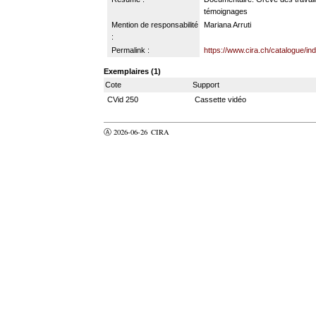
témoignages
Mention de responsabilité
Mariana Arruti
:
Permalink :
https://www.cira.ch/catalogue/i
Exemplaires (1)
Cote
Support
CVid 250
Cassette vidéo
Ⓐ 2026-06-26
CIRA
valider