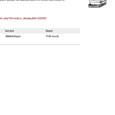
ndex.php?lvl=notice_display&id=100382
Section
Statut
Bibliothèque
Prêt exclu