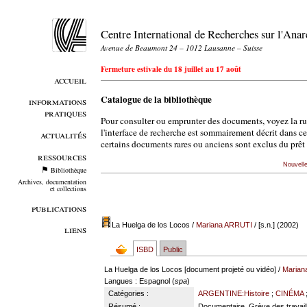
Centre International de Recherches sur l'An
Avenue de Beaumont 24 – 1012 Lausanne – Suisse
Fermeture estivale du 18 juillet au 17 août
accueil
Catalogue de la bibliothèque
informations
pratiques
Pour consulter ou emprunter des documents, voyez la r
l'interface de recherche est sommairement décrit dans c
actualités
certains documents rares ou anciens sont exclus du prêt 
ressources
Nouvell
Bibliothèque
Archives, documentation
et collections
publications
La Huelga de los Locos
/
Mariana ARRUTI
/ [s.n.] (2002)
liens
ISBD
Public
La Huelga de los Locos [document projeté ou vidéo] /
Marian
Langues
: Espagnol (
spa
)
Catégories :
ARGENTINE:Histoire
;
CINÉMA
Résumé :
Documentaire. Grève des travaill