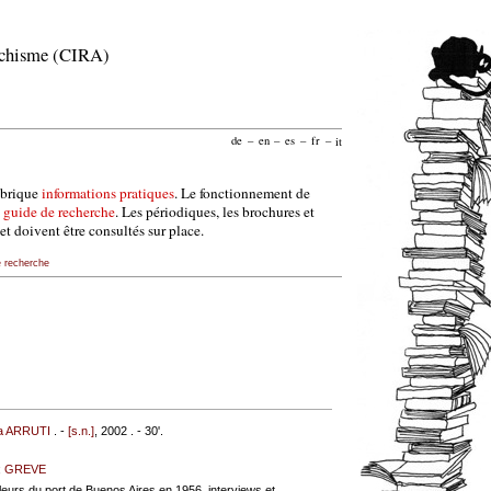
archisme (CIRA)
de
–
en
–
es
–
fr
–
it
ubrique
informations pratiques
. Le fonctionnement de
e
guide de recherche
. Les périodiques, les brochures et
et doivent être consultés sur place.
e recherche
a ARRUTI
. -
[s.n.]
, 2002 . - 30'.
;
GREVE
eurs du port de Buenos Aires en 1956, interviews et