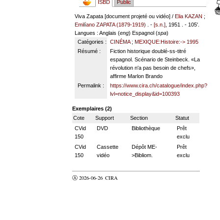
ISBD
Public
Viva Zapata [document projeté ou vidéo] /
Elia KAZAN
;
Emilíano ZAPATA (1879-1919)
. -
[s.n.]
, 1951 . - 105'.
Langues
: Anglais (
eng
) Espagnol (
spa
)
Catégories :
CINÉMA
;
MEXIQUE:Histoire:-> 1995
Résumé :
Fiction historique doublé-ss-titré
espagnol. Scénario de Steinbeck. «La
révolution n'a pas besoin de chefs»,
affirme Marlon Brando
Permalink :
https://www.cira.ch/catalogue/index.php?
lvl=notice_display&id=100393
Exemplaires (2)
Cote
Support
Section
Statut
CVid
DVD
Bibliothèque
Prêt
150
exclu
CVid
Cassette
Dépôt ME-
Prêt
150
vidéo
>Bibliom.
exclu
Ⓐ 2026-06-26
CIRA
valider