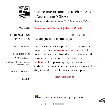
Centre International de Recherches sur
l'Anarchisme (CIRA)
Avenue de Beaumont 24 – 1012 Lausanne – Suisse
accueil
Fermeture estivale du 18 juillet au 17 août
informations
de
–
en
–
es
–
fr
–
it
pratiques
Catalogue de la bibliothèque
Pour consulter ou emprunter des documents,
actualités
voyez la rubrique
informations pratiques
. Le
ressources
fonctionnement de l'interface de recherche est
sommairement décrit dans ce
guide de
Bibliothèque
recherche
. Les périodiques, les brochures et
Archives, documentation
et collections
certains documents rares ou anciens sont exclus
du prêt et doivent être consultés sur place.
publications
Nouvelle recherche
liens
Viva Zapata
/
Elia KAZAN
/ [s.n.] (1951)