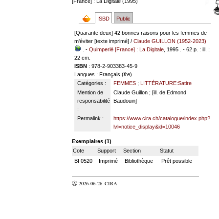
[France] : La Digitale (1995)
ISBD
Public
[Quarante deux] 42 bonnes raisons pour les femmes de
m'éviter [texte imprimé] /
Claude GUILLON (1952-2023)
. -
Quimperlé [France] : La Digitale
, 1995 . - 62 p. : ill. ;
22 cm.
ISBN
: 978-2-903383-45-9
Langues
: Français (
fre
)
Catégories :
FEMMES
;
LITTÉRATURE:Satire
Mention de
Claude Guillon ; [ill. de Edmond
responsabilité
Baudouin]
:
Permalink :
https://www.cira.ch/catalogue/index.php?
lvl=notice_display&id=10046
Exemplaires (1)
Cote
Support
Section
Statut
Bf 0520
Imprimé
Bibliothèque
Prêt possible
Ⓐ 2026-06-26
CIRA
valider