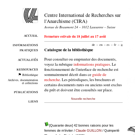
Centre International de Recherches sur
l'Anarchisme (CIRA)
Avenue de Beaumont 24 – 1012 Lausanne – Suisse
accueil
Fermeture estivale du 18 juillet au 17 août
informations
de
–
en
–
es
–
fr
–
it
pratiques
Catalogue de la bibliothèque
Pour consulter ou emprunter des documents,
actualités
voyez la rubrique
informations pratiques
. Le
ressources
fonctionnement de l'interface de recherche est
sommairement décrit dans ce
guide de
Bibliothèque
recherche
. Les périodiques, les brochures et
Archives, documentation
et collections
certains documents rares ou anciens sont exclus
du prêt et doivent être consultés sur place.
publications
Nouvelle recherche
liens
[Quarante deux] 42 bonnes raisons pour les
femmes de m'éviter
/
Claude GUILLON
/ Quimperlé