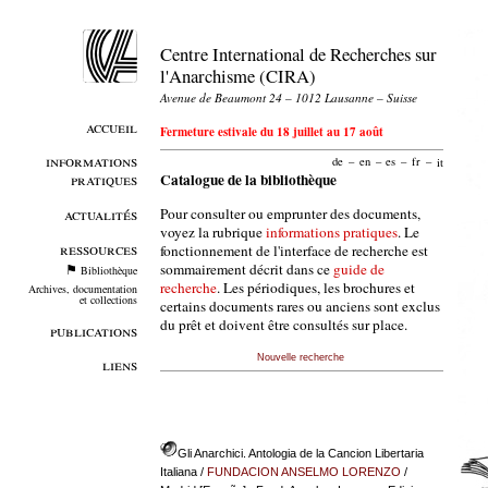
Centre International de Recherches sur
l'Anarchisme (CIRA)
Avenue de Beaumont 24 – 1012 Lausanne – Suisse
accueil
Fermeture estivale du 18 juillet au 17 août
informations
de
–
en
–
es
–
fr
–
it
pratiques
Catalogue de la bibliothèque
Pour consulter ou emprunter des documents,
actualités
voyez la rubrique
informations pratiques
. Le
ressources
fonctionnement de l'interface de recherche est
sommairement décrit dans ce
guide de
Bibliothèque
recherche
. Les périodiques, les brochures et
Archives, documentation
et collections
certains documents rares ou anciens sont exclus
du prêt et doivent être consultés sur place.
publications
Nouvelle recherche
liens
Gli Anarchici. Antologia de la Cancion Libertaria
Italiana
/
FUNDACION ANSELMO LORENZO
/