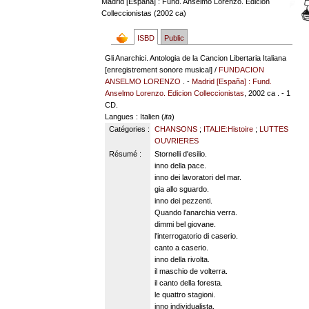
Madrid [España] : Fund. Anselmo Lorenzo. Edicion
Colleccionistas (2002 ca)
ISBD
Public
Gli Anarchici. Antologia de la Cancion Libertaria Italiana
[enregistrement sonore musical] /
FUNDACION
ANSELMO LORENZO
. -
Madrid [España] : Fund.
Anselmo Lorenzo. Edicion Colleccionistas
, 2002 ca . - 1
CD.
Langues
: Italien (
ita
)
Catégories :
CHANSONS
;
ITALIE:Histoire
;
LUTTES
OUVRIERES
Résumé :
Stornelli d'esilio.
inno della pace.
inno dei lavoratori del mar.
gia allo sguardo.
inno dei pezzenti.
Quando l'anarchia verra.
dimmi bel giovane.
l'interrogatorio di caserio.
canto a caserio.
inno della rivolta.
il maschio de volterra.
il canto della foresta.
le quattro stagioni.
inno individualista.