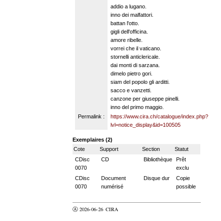
addio a lugano.
inno dei malfattori.
battan l'otto.
gigli dell'officina.
amore ribelle.
vorrei che il vaticano.
stornelli anticlericale.
dai monti di sarzana.
dimelo pietro gori.
siam del popolo gli arditti.
sacco e vanzetti.
canzone per giuseppe pinelli.
inno del primo maggio.
Permalink :
https://www.cira.ch/catalogue/index.php?
lvl=notice_display&id=100505
Exemplaires (2)
Cote
Support
Section
Statut
CDisc
CD
Bibliothèque
Prêt
0070
exclu
CDisc
Document
Disque dur
Copie
0070
numérisé
possible
Ⓐ 2026-06-26
CIRA
valider