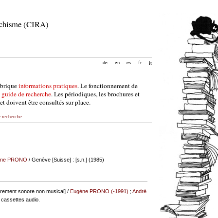
archisme (CIRA)
de
–
en
–
es
–
fr
–
it
ubrique
informations pratiques
. Le fonctionnement de
e
guide de recherche
. Les périodiques, les brochures et
et doivent être consultés sur place.
e recherche
ène PRONO
/ Genève [Suisse] : [s.n.] (1985)
rement sonore non musical] /
Eugène PRONO (-1991)
;
André
2 cassettes audio.