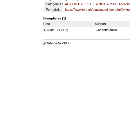
Catégories :
ACTION DIRECTE
;
SYNDICALISME:Anarcho-
Permalink :
https://www.cira.ch/catalogue/index.php?lvl=
Exemplaires (1)
Cote
Support
CAudio 124 (1-2)
Cassette audio
Ⓐ 2026-06-26
CIRA
valider