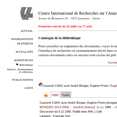
Centre International de Recherches sur l'An
Avenue de Beaumont 24 – 1012 Lausanne – Suisse
Fermeture estivale du 18 juillet au 17 août
accueil
Catalogue de la bibliothèque
informations
pratiques
Pour consulter ou emprunter des documents, voyez la r
l'interface de recherche est sommairement décrit dans c
actualités
certains documents rares ou anciens sont exclus du prêt 
ressources
Nouvell
Bibliothèque
Archives, documentation
et collections
publications
Causerie CARG avec André Bösiger, Eugène Prono
/
Eug
liens
ISBD
Public
Causerie CARG avec André Bösiger, Eugène Prono [enregist
BÖSIGER (1913-2005)
. -
Genève [Suisse] : [s.n.]
, 1985 . - 
Discussion du 9.12.1985. Publié dans MA!, L'LAB
Langues
: Français (
fre
)