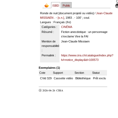
ISBD
Public
Ronde de nuit [document projeté ou vidéo] /
Jean-Claude
MISSIAEN
. -
[s.n.]
, 1983 . - 100' ; coul.
Langues
: Français (
fre
)
Catégories :
CINÉMA
Résumé :
Fiction anecdotique : un personnage
s'exclame Vive la FAI
Mention de
Jean-Claude Missiaen
responsabilité
:
Permalink :
https://www.cira.ch/catalogue/index.php?
lvl=notice_display&id=100573
Exemplaires (1)
Cote
Support
Section
Statut
CVid 329
Cassette vidéo
Bibliothèque
Prêt exclu
Ⓐ 2026-06-26
CIRA
valider