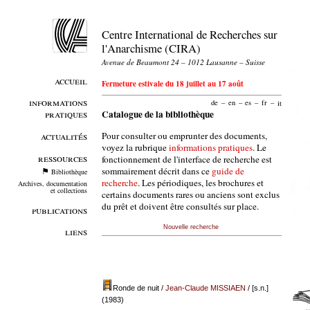
Centre International de Recherches sur
l'Anarchisme (CIRA)
Avenue de Beaumont 24 – 1012 Lausanne – Suisse
accueil
Fermeture estivale du 18 juillet au 17 août
informations
de
–
en
–
es
–
fr
–
it
pratiques
Catalogue de la bibliothèque
Pour consulter ou emprunter des documents,
actualités
voyez la rubrique
informations pratiques
. Le
ressources
fonctionnement de l'interface de recherche est
sommairement décrit dans ce
guide de
Bibliothèque
recherche
. Les périodiques, les brochures et
Archives, documentation
et collections
certains documents rares ou anciens sont exclus
du prêt et doivent être consultés sur place.
publications
Nouvelle recherche
liens
Ronde de nuit
/
Jean-Claude MISSIAEN
/ [s.n.]
(1983)