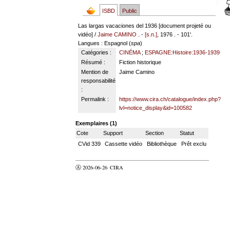
ISBD
Public
Las largas vacaciones del 1936 [document projeté ou
vidéo] /
Jaime CAMINO
. -
[s.n.]
, 1976 . - 101'.
Langues
: Espagnol (
spa
)
Catégories :
CINÉMA
;
ESPAGNE:Histoire:1936-1939
Résumé :
Fiction historique
Mention de
Jaime Camino
responsabilité
:
Permalink :
https://www.cira.ch/catalogue/index.php?
lvl=notice_display&id=100582
Exemplaires (1)
Cote
Support
Section
Statut
CVid 339
Cassette vidéo
Bibliothèque
Prêt exclu
Ⓐ 2026-06-26
CIRA
valider