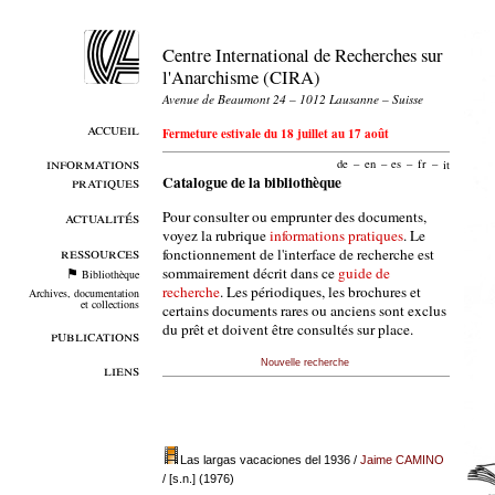
Centre International de Recherches sur
l'Anarchisme (CIRA)
Avenue de Beaumont 24 – 1012 Lausanne – Suisse
accueil
Fermeture estivale du 18 juillet au 17 août
informations
de
–
en
–
es
–
fr
–
it
pratiques
Catalogue de la bibliothèque
Pour consulter ou emprunter des documents,
actualités
voyez la rubrique
informations pratiques
. Le
ressources
fonctionnement de l'interface de recherche est
sommairement décrit dans ce
guide de
Bibliothèque
recherche
. Les périodiques, les brochures et
Archives, documentation
et collections
certains documents rares ou anciens sont exclus
du prêt et doivent être consultés sur place.
publications
Nouvelle recherche
liens
Las largas vacaciones del 1936
/
Jaime CAMINO
/ [s.n.] (1976)