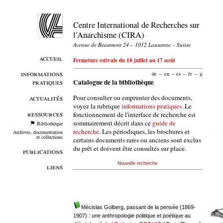
Centre International de Recherches sur
l'Anarchisme (CIRA)
Avenue de Beaumont 24 – 1012 Lausanne – Suisse
accueil
Fermeture estivale du 18 juillet au 17 août
informations
de
–
en
–
es
–
fr
–
it
pratiques
Catalogue de la bibliothèque
Pour consulter ou emprunter des documents,
actualités
voyez la rubrique
informations pratiques
. Le
ressources
fonctionnement de l'interface de recherche est
sommairement décrit dans ce
guide de
Bibliothèque
recherche
. Les périodiques, les brochures et
Archives, documentation
et collections
certains documents rares ou anciens sont exclus
du prêt et doivent être consultés sur place.
publications
Nouvelle recherche
liens
Mécislas Golberg, passant de la pensée (1869-
1907) : une anthropologie politique et poétique au