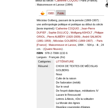
début du siècle
/
Catherine COQUIO
/ Paris [France]
: Maisonneuve et Larose (1994)
ISBD
Public
Mécislas Golberg, passant de la pensée (1869-1907) :
une anthropologie politique et poétique au début du siècle
[texte imprimé] /
Catherine COQUIO
;
Jean-Pierre
DUFIEF
;
Sophie DULUCQ
;
Wolfgang ASHOLT
;
Philippe
ORIOL
;
Pierre AUBÉRY (1920-2009)
;
André SALMON
(1881-1959)
;
Mécislas GOLBERG (1869-1907)
. -
Paris
[France] : Maisonneuve et Larose
, 1994 . - 504 p. : ill. ; 24
cm. - (
Quatre fleuves
) .
ISBN
: 978-2-7068-1132-6
Langues
: Français (
fre
)
Catégories :
LITTÉRATURE
Résumé :
CHOIX DE TEXTES DE MÉCISLAS
GOLBERG
Nous
Culte de la raison
De l'adoration (inédit)
Sur le seuil
De l'esprit dialectique, méditations IV
Lazare le Ressuscité
Lettres à Alexis, «De la solitude»
La Morale des lignes
Disgrâce couronnée d'épines