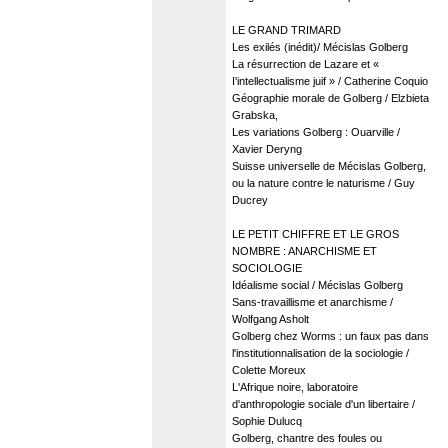
LE GRAND TRIMARD
Les exilés (inédit)/ Mécislas Golberg
La résurrection de Lazare et «
I'intellectualisme juif » / Catherine Coquio
Géographie morale de Golberg / Elzbieta
Grabska,
Les variations Golberg : Ouarville /
Xavier Deryng
Suisse universelle de Mécislas Golberg,
ou la nature contre le naturisme / Guy
Ducrey
LE PETIT CHIFFRE ET LE GROS
NOMBRE : ANARCHISME ET
SOCIOLOGIE
Idéalisme social / Mécislas Golberg
Sans-travaillisme et anarchisme /
Wolfgang Asholt
Golberg chez Worms : un faux pas dans
l'institutionnalisation de la sociologie /
Colette Moreux
L'Afrique noire, laboratoire
d'anthropologie sociale d'un libertaire /
Sophie Dulucq
Golberg, chantre des foules ou