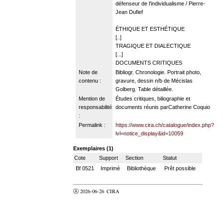
défenseur de l'individualisme / Pierre-
Jean Dufief
ÉTHIQUE ET ESTHÉTIQUE
[..]
TRAGIQUE ET DIALECTIQUE
[...]
DOCUMENTS CRITIQUES
Note de
Bibliogr. Chronologie. Portrait photo,
contenu :
gravure, dessin n/b de Mécislas
Golberg. Table détaillée.
Mention de
Études critiques, biliographie et
responsabilité
documents réunis parCatherine Coquio
:
Permalink :
https://www.cira.ch/catalogue/index.php?
lvl=notice_display&id=10059
Exemplaires (1)
Cote
Support
Section
Statut
Bf 0521
Imprimé
Bibliothèque
Prêt possible
Ⓐ 2026-06-26
CIRA
valider