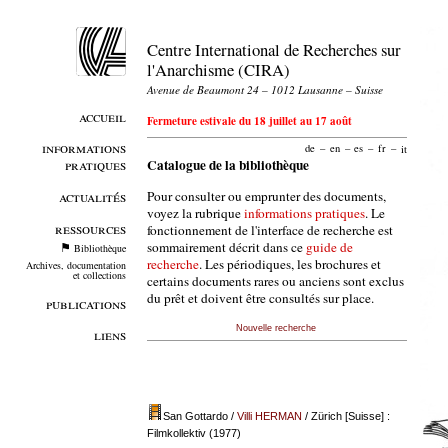
Centre International de Recherches sur
l'Anarchisme (CIRA)
Avenue de Beaumont 24 – 1012 Lausanne – Suisse
accueil
Fermeture estivale du 18 juillet au 17 août
informations
de
–
en
–
es
–
fr
–
it
pratiques
Catalogue de la bibliothèque
Pour consulter ou emprunter des documents,
actualités
voyez la rubrique
informations pratiques
. Le
ressources
fonctionnement de l'interface de recherche est
sommairement décrit dans ce
guide de
Bibliothèque
recherche
. Les périodiques, les brochures et
Archives, documentation
et collections
certains documents rares ou anciens sont exclus
du prêt et doivent être consultés sur place.
publications
Nouvelle recherche
liens
San Gottardo
/
Villi HERMAN
/ Zürich [Suisse] :
Filmkollektiv (1977)