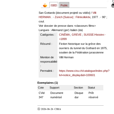
ISBD
Public
San Gottardo [document projeté ou vidéo] /
Villi
HERMAN
. -
Zürich [Suisse] : Filmkollektiv
, 1977 . - 90' ;
coul.
Voir dossier de presse dans <classeurs films>
Langues
: Allemand (
ger
) Italien (
ita
)
Catégories :
CINÉMA
;
GREVE
;
SUISSE:Histoire:-
>1899
Résumé :
Fiction historique sur la grève des
ouvriers du tunnel du Gothard en 1875,
soutien de la Fédération jurassienne
Mention de
Villi Herman
responsabilité
:
Permalink :
https://www.cira.ch/catalogue/index.php?
lvl=notice_display&id=100601
Exemplaires (1)
Cote
Support
Section
Statut
CVid
Document
Disque
Prêt
347
numérisé
dur
réservé
Ⓐ 2026-06-26
CIRA
valider