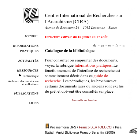
Centre International de Recherches sur
l'Anarchisme (CIRA)
Avenue de Beaumont 24 – 1012 Lausanne – Suisse
accueil
Fermeture estivale du 18 juillet au 17 août
informations
de
–
en
–
es
–
fr
–
it
pratiques
Catalogue de la bibliothèque
Pour consulter ou emprunter des documents,
actualités
voyez la rubrique
informations pratiques
. Le
ressources
fonctionnement de l'interface de recherche est
sommairement décrit dans ce
guide de
Bibliothèque
recherche
. Les périodiques, les brochures et
Archives, documentation
et collections
certains documents rares ou anciens sont exclus
du prêt et doivent être consultés sur place.
publications
Nouvelle recherche
liens
Pro memoria BFS
/
Franco BERTOLUCCI
/ Pisa
[Italia] : Amici Biblioteca Franco Serantini (2005)