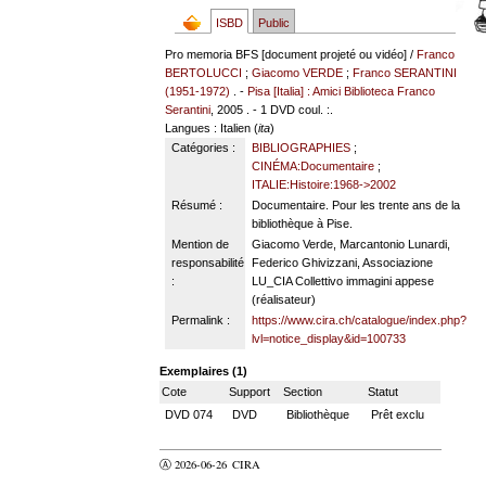
ISBD
Public
Pro memoria BFS [document projeté ou vidéo] /
Franco
BERTOLUCCI
;
Giacomo VERDE
;
Franco SERANTINI
(1951-1972)
. -
Pisa [Italia] : Amici Biblioteca Franco
Serantini
, 2005 . - 1 DVD coul. :.
Langues
: Italien (
ita
)
Catégories :
BIBLIOGRAPHIES
;
CINÉMA:Documentaire
;
ITALIE:Histoire:1968->2002
Résumé :
Documentaire. Pour les trente ans de la
bibliothèque à Pise.
Mention de
Giacomo Verde, Marcantonio Lunardi,
responsabilité
Federico Ghivizzani, Associazione
:
LU_CIA Collettivo immagini appese
(réalisateur)
Permalink :
https://www.cira.ch/catalogue/index.php?
lvl=notice_display&id=100733
Exemplaires (1)
Cote
Support
Section
Statut
DVD 074
DVD
Bibliothèque
Prêt exclu
Ⓐ 2026-06-26
CIRA
valider