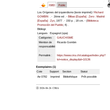
ISBD
Public
Los Orígenes del izquierdismo [texte imprimé] /
Richard
GOMBIN
. - 2ème ed . -
Bilbao [España] : Zero
:
Madrid
[España] : Zyx
, 1977 . - 150 p. ; 18 cm. - (
Biblioteca
Promoción del Pueblo
; 4) .
Bibliogr.
Langues
: Espagnol (
spa
)
Catégories :
GAUCHISME
Mention de
Ricardo Gombin
responsabilité
:
Permalink :
https://www.cira.ch/catalogue/index.php?
lvl=notice_display&id=10136
Exemplaires (1)
Cote
Support
Section
Statut
Ae 0782
Imprimé
Bibliothèque
Prêt possible
Ⓐ 2026-06-26
CIRA
valider