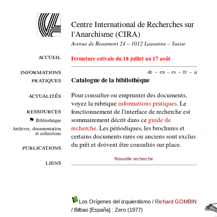
Centre International de Recherches sur
l'Anarchisme (CIRA)
Avenue de Beaumont 24 – 1012 Lausanne – Suisse
accueil
Fermeture estivale du 18 juillet au 17 août
informations
de
–
en
–
es
–
fr
–
it
pratiques
Catalogue de la bibliothèque
Pour consulter ou emprunter des documents,
actualités
voyez la rubrique
informations pratiques
. Le
ressources
fonctionnement de l'interface de recherche est
sommairement décrit dans ce
guide de
Bibliothèque
recherche
. Les périodiques, les brochures et
Archives, documentation
et collections
certains documents rares ou anciens sont exclus
du prêt et doivent être consultés sur place.
publications
Nouvelle recherche
liens
Los Orígenes del izquierdismo
/
Richard GOMBIN
/ Bilbao [España] : Zero (1977)