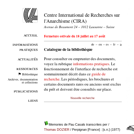
Centre International de Recherches sur
l'Anarchisme (CIRA)
Avenue de Beaumont 24 – 1012 Lausanne – Suisse
accueil
Fermeture estivale du 18 juillet au 17 août
informations
de
–
en
–
es
–
fr
–
it
pratiques
Catalogue de la bibliothèque
Pour consulter ou emprunter des documents,
actualités
voyez la rubrique
informations pratiques
. Le
ressources
fonctionnement de l'interface de recherche est
sommairement décrit dans ce
guide de
Bibliothèque
recherche
. Les périodiques, les brochures et
Archives, documentation
et collections
certains documents rares ou anciens sont exclus
du prêt et doivent être consultés sur place.
publications
Nouvelle recherche
liens
Memories de Pau Casals transcrites per
/
Thomas DOZIER
/ Perpignan [France] : [s.n.] (1977)