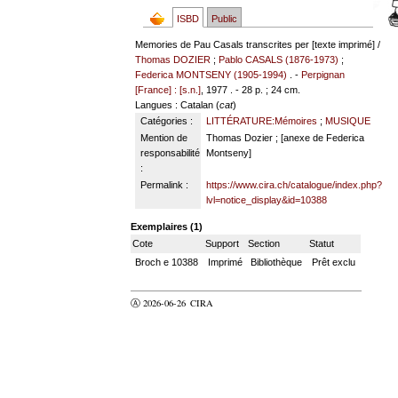
ISBD
Public
Memories de Pau Casals transcrites per [texte imprimé] /
Thomas DOZIER
;
Pablo CASALS (1876-1973)
;
Federica MONTSENY (1905-1994)
. -
Perpignan
[France] : [s.n.]
, 1977 . - 28 p. ; 24 cm.
Langues
: Catalan (
cat
)
Catégories :
LITTÉRATURE:Mémoires
;
MUSIQUE
Mention de
Thomas Dozier ; [anexe de Federica
responsabilité
Montseny]
:
Permalink :
https://www.cira.ch/catalogue/index.php?
lvl=notice_display&id=10388
Exemplaires (1)
Cote
Support
Section
Statut
Broch e 10388
Imprimé
Bibliothèque
Prêt exclu
Ⓐ 2026-06-26
CIRA
valider