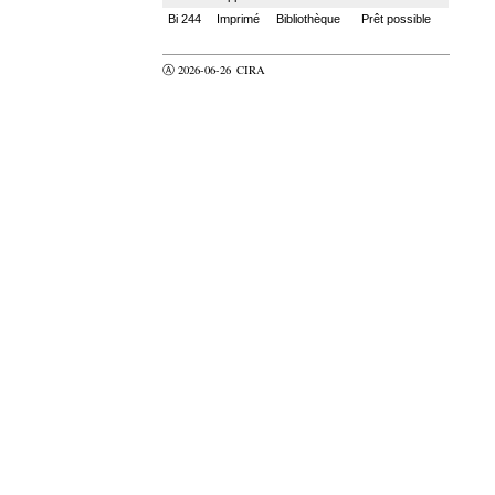
Bi 244
Imprimé
Bibliothèque
Prêt possible
Ⓐ 2026-06-26
CIRA
valider