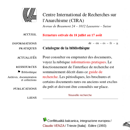
Centre International de Recherches sur
l'Anarchisme (CIRA)
Avenue de Beaumont 24 – 1012 Lausanne – Suisse
accueil
Fermeture estivale du 18 juillet au 17 août
informations
de
–
en
–
es
–
fr
–
it
pratiques
Catalogue de la bibliothèque
Pour consulter ou emprunter des documents,
actualités
voyez la rubrique
informations pratiques
. Le
ressources
fonctionnement de l'interface de recherche est
sommairement décrit dans ce
guide de
Bibliothèque
recherche
. Les périodiques, les brochures et
Archives, documentation
et collections
certains documents rares ou anciens sont exclus
du prêt et doivent être consultés sur place.
publications
Nouvelle recherche
liens
Conflittualità balcanica, integrazione europea
/
Claudio VENZA
/ Trieste [Italia] : Editre (1993)