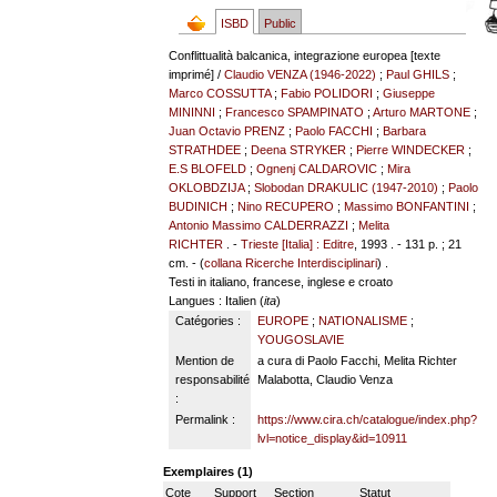
ISBD
Public
Conflittualità balcanica, integrazione europea [texte
imprimé] /
Claudio VENZA (1946-2022)
;
Paul GHILS
;
Marco COSSUTTA
;
Fabio POLIDORI
;
Giuseppe
MININNI
;
Francesco SPAMPINATO
;
Arturo MARTONE
;
Juan Octavio PRENZ
;
Paolo FACCHI
;
Barbara
STRATHDEE
;
Deena STRYKER
;
Pierre WINDECKER
;
E.S BLOFELD
;
Ognenj CALDAROVIC
;
Mira
OKLOBDZIJA
;
Slobodan DRAKULIC (1947-2010)
;
Paolo
BUDINICH
;
Nino RECUPERO
;
Massimo BONFANTINI
;
Antonio Massimo CALDERRAZZI
;
Melita
RICHTER
. -
Trieste [Italia] : Editre
, 1993 . - 131 p. ; 21
cm. - (
collana Ricerche Interdisciplinari
) .
Testi in italiano, francese, inglese e croato
Langues
: Italien (
ita
)
Catégories :
EUROPE
;
NATIONALISME
;
YOUGOSLAVIE
Mention de
a cura di Paolo Facchi, Melita Richter
responsabilité
Malabotta, Claudio Venza
:
Permalink :
https://www.cira.ch/catalogue/index.php?
lvl=notice_display&id=10911
Exemplaires (1)
Cote
Support
Section
Statut