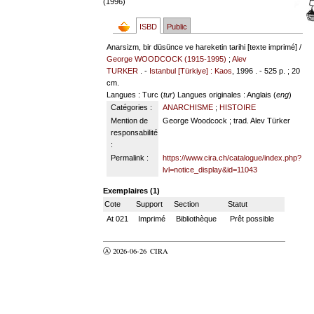
(1996)
ISBD
Public
Anarsizm, bir düsünce ve hareketin tarihi [texte imprimé] /
George WOODCOCK (1915-1995)
;
Alev
TURKER
. -
Istanbul [Türkiye] : Kaos
, 1996 . - 525 p. ; 20
cm.
Langues
: Turc (
tur
)
Langues originales
: Anglais (
eng
)
Catégories :
ANARCHISME
;
HISTOIRE
Mention de
George Woodcock ; trad. Alev Türker
responsabilité
:
Permalink :
https://www.cira.ch/catalogue/index.php?
lvl=notice_display&id=11043
Exemplaires (1)
Cote
Support
Section
Statut
At 021
Imprimé
Bibliothèque
Prêt possible
Ⓐ 2026-06-26
CIRA
valider