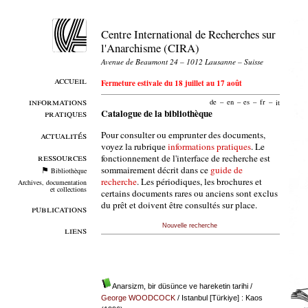
Centre International de Recherches sur
l'Anarchisme (CIRA)
Avenue de Beaumont 24 – 1012 Lausanne – Suisse
accueil
Fermeture estivale du 18 juillet au 17 août
informations
de
–
en
–
es
–
fr
–
it
pratiques
Catalogue de la bibliothèque
Pour consulter ou emprunter des documents,
actualités
voyez la rubrique
informations pratiques
. Le
ressources
fonctionnement de l'interface de recherche est
sommairement décrit dans ce
guide de
Bibliothèque
recherche
. Les périodiques, les brochures et
Archives, documentation
et collections
certains documents rares ou anciens sont exclus
du prêt et doivent être consultés sur place.
publications
Nouvelle recherche
liens
Anarsizm, bir düsünce ve hareketin tarihi
/
George WOODCOCK
/ Istanbul [Türkiye] : Kaos