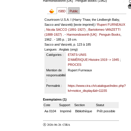
Harmondsworth [UK] : Penguin Books (1962)
ISBD
Public
Courtroom U.S.A. I (Harry Thaw, the Lindbergh Baby,
Sacco and Vanzetti) [texte imprimé] /
Rupert FURNEAUX
;
Nicola SACCO (1891-1927)
;
Bartolomeo VANZETTI
(1888-1927)
. -
Harmondsworth [UK] : Penguin Books
,
1962 . - 185 p. ; 18 cm.
Sacco and Vanzetti, p. 123 à 185
Langues
: Anglais (
eng
)
Catégories :
ETATS-UNIS
D'AMÉRIQUE:Histoire:1919 -> 1945
;
PROCES
Mention de
Rupert Furneaux
responsabilité
:
Permalink :
https://www.cira.ch/catalogue/index.php?
lvl=notice_display&id=11155
Exemplaires (1)
Cote
Support
Section
Statut
Aa 0104
Imprimé
Bibliothèque
Prêt possible
Ⓐ 2026-06-26
CIRA
valider