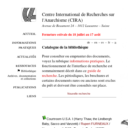
Centre International de Recherches sur
l'Anarchisme (CIRA)
Avenue de Beaumont 24 – 1012 Lausanne – Suisse
accueil
Fermeture estivale du 18 juillet au 17 août
informations
de
–
en
–
es
–
fr
–
it
pratiques
Catalogue de la bibliothèque
Pour consulter ou emprunter des documents,
actualités
voyez la rubrique
informations pratiques
. Le
ressources
fonctionnement de l'interface de recherche est
sommairement décrit dans ce
guide de
Bibliothèque
recherche
. Les périodiques, les brochures et
Archives, documentation
et collections
certains documents rares ou anciens sont exclus
du prêt et doivent être consultés sur place.
publications
Nouvelle recherche
liens
Courtroom U.S.A. I (Harry Thaw, the Lindbergh
Baby, Sacco and Vanzetti)
/
Rupert FURNEAUX
/